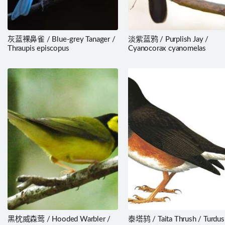
灰蓝裸鼻雀 / Blue-grey Tanager /
淡紫蓝鸦 / Purplish Jay /
Thraupis episcopus
Cyanocorax cyanomelas
黑枕威森莺 / Hooded Warbler /
泰塔鸫 / Taita Thrush / Turdus