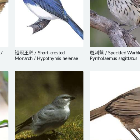
 /
短冠王鹟 / Short-crested
斑刺莺 / Speckled Warble
Monarch / Hypothymis helenae
Pyrrholaemus sagittatus