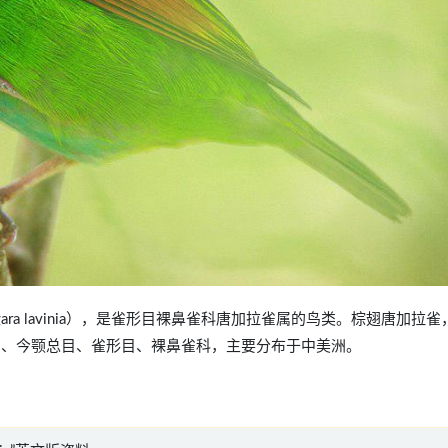
Tangara lavinia），是雀形目裸鼻雀科唐加拉雀属的鸟类。棕翅唐加拉
纲、今鸟亚纲、今颚总目、雀形目、裸鼻雀科，主要分布于中美洲。