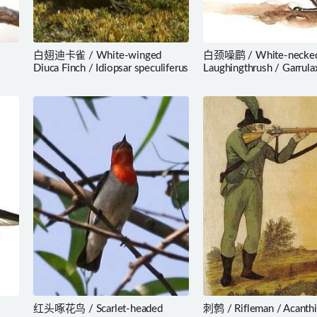
白翅迪卡雀 / White-winged
白颈噪鹛 / White-necke
Diuca Finch / Idiopsar speculiferus
Laughingthrush / Garrula
strepitans
红头啄花鸟 / Scarlet-headed
刺鹩 / Rifleman / Acanthis