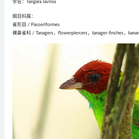
学名：Tangara lavinia
纲目科属：
雀形目 / Passeriformes
裸鼻雀科 / Tanagers，flowerpiercers，tanager-finches，bananaq