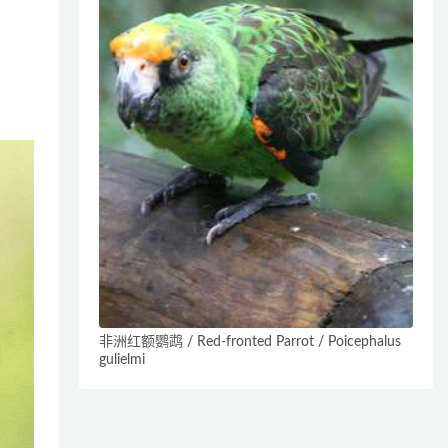
非洲红额鹦鹉 / Red-fronted Parrot / Poicephalus
gulielmi