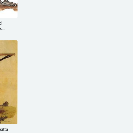
d
x
itta