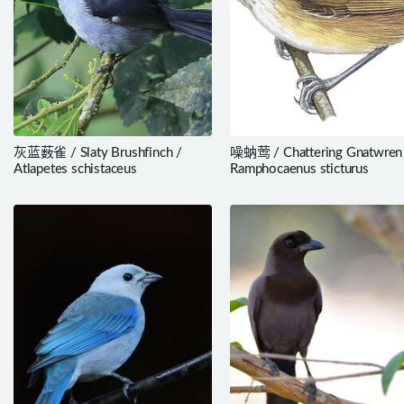
灰蓝薮雀 / Slaty Brushfinch /
噪蚋莺 / Chattering Gnatwren
Atlapetes schistaceus
Ramphocaenus sticturus