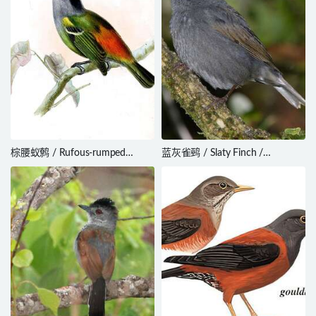
棕腰蚁鹩 / Rufous-rumped
蓝灰雀鹀 / Slaty Finch /
Antwren / Euchrepomis callinota
Haplospiza rustica