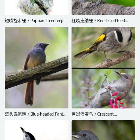
短嘴旋木雀 / Papuan Treecreeper
红嘴唐纳雀 / Red-billed Pied
/ Cormobates placens
Tanager / Lamprospiza
melanoleuca
蓝头扇尾鹟 / Blue-headed Fantail
月斑澳蜜鸟 / Crescent
/ Rhipidura cyaniceps
Honeyeater / Phylidonyris
pyrrhopterus