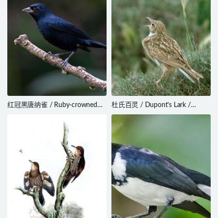
红冠黑唐纳雀 / Ruby-crowned
杜氏百灵 / Dupont’s Lark /
Tanager / Tachyphonus coronatus
Chersophilus duponti