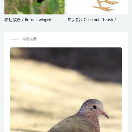
棕翅蚁鵙 / Rufous-winged
灰头鸫 / Chestnut Thrush /
Antshrike / Thamnophilus
Turdus rubrocanus
torquatus
鸟网鸟秀