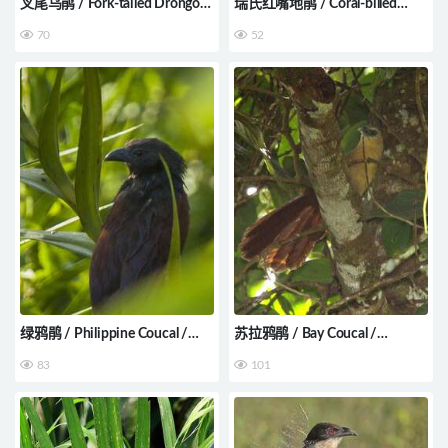
叉尾乌鹃 / Fork-tailed Drongo-
瑞氏红嘴地鹃 / Coral-billed
Cuckoo / Surniculus dicruroides
Ground Cuckoo / Carpococcyx
70
52
renauldi
绿鸦鹃 / Philippine Coucal /
苏拉鸦鹃 / Bay Coucal /
Centropus viridis
Centropus celebensis
83
101