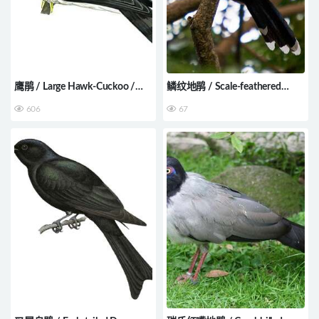
鹰鹃 / Large Hawk-Cuckoo /
鳞纹地鹃 / Scale-feathered
Hierococcyx sparverioides
Malkoha / Dasylophus cumingi
606
67