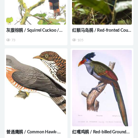
灰腹棕鹃 / Squirrel Cuckoo /
红额马岛鹃 / Red-fronted Coua
Piaya cayana
/ Coua reynaudii
73
105
普通鹰鹃 / Common Hawk-
红嘴鸡鹃 / Red-billed Ground
Cuckoo / Hierococcyx varius
Cuckoo / Neomorphus