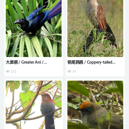
大犀鹃 / Greater Ani /
铜尾鸦鹃 / Coppery-tailed
Crotophaga major
Coucal / Centropus
121
76
cupreicaudus