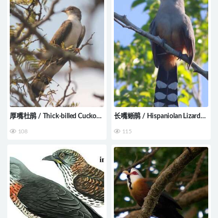
厚嘴杜鹃 / Thick-billed Cuckoo
长嘴蜥鹃 / Hispaniolan Lizard
/ Pachycoccyx audeberti
Cuckoo / Coccyzus longirostris
108
115