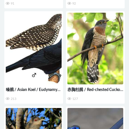
91
92
pucheranii
噪鹃 / Asian Koel / Eudynamys
赤胸杜鹃 / Red-chested Cuckoo
scolopaceus
/ Cuculus solitarius
213
127