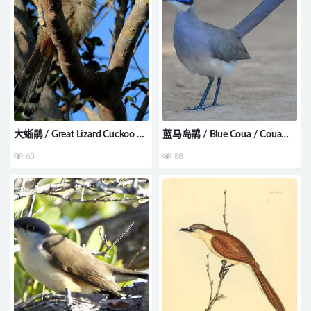
大蜥鹃 / Great Lizard Cuckoo /
蓝马岛鹃 / Blue Coua / Coua
Coccyzus merlini
caerulea
65
88