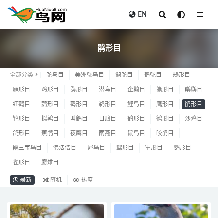
EN
鹃形目
鹃形目
全部分类
鸵鸟目
美洲鸵鸟目
鹬鸵目
鹤鸵目
䳍形目
雁形目
鸡形目
鸮形目
潜鸟目
企鹅目
鹱形目
䴙䴘目
红鹳目
鹲形目
鹳形目
鹈形目
鲣鸟目
鹰形目
鹃形目
鸨形目
拟鹑目
叫鹤目
日鳽目
鹤形目
鸻形目
沙鸡目
鸽形目
蕉鹃目
夜鹰目
雨燕目
鼠鸟目
咬鹃目
鹃三宝鸟目
佛法僧目
犀鸟目
䴕形目
隼形目
鹦形目
雀形目
麝雉目
最新
随机
热度