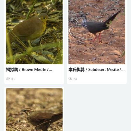
褐拟鹑 / Brown Mesite /
本氏拟鹑 / Subdesert Mesite /
Mesitornis unicolor
Monias benschi
88
54