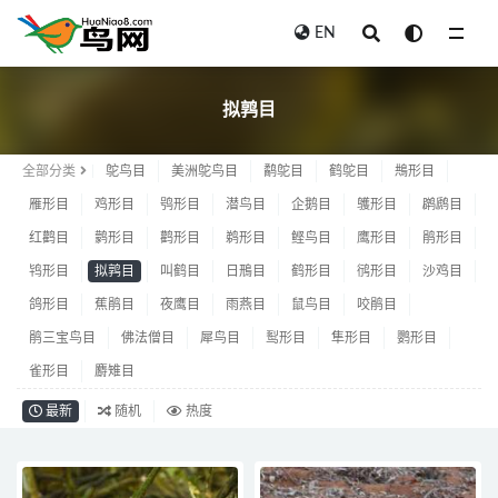
EN
拟鹑目
拟鹑目
全部分类
鸵鸟目
美洲鸵鸟目
鹬鸵目
鹤鸵目
䳍形目
雁形目
鸡形目
鸮形目
潜鸟目
企鹅目
鹱形目
䴙䴘目
红鹳目
鹲形目
鹳形目
鹈形目
鲣鸟目
鹰形目
鹃形目
鸨形目
拟鹑目
叫鹤目
日鳽目
鹤形目
鸻形目
沙鸡目
鸽形目
蕉鹃目
夜鹰目
雨燕目
鼠鸟目
咬鹃目
鹃三宝鸟目
佛法僧目
犀鸟目
䴕形目
隼形目
鹦形目
雀形目
麝雉目
最新
随机
热度