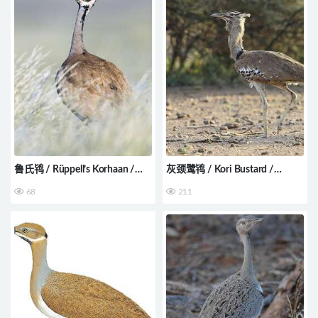
鲁氏鸨 / Rüppell’s Korhaan /
灰颈鹭鸨 / Kori Bustard /
Eupodotis rueppelii
Ardeotis kori
68
211