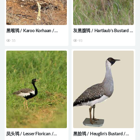
黑喉鸨 / Karoo Korhaan /
灰黑腹鸨 / Hartlaub’s Bustard /
Eupodotis vigorsii
Lissotis hartlaubii
55
93
凤头鸨 / Lesser Florican /
黑脸鸨 / Heuglin’s Bustard /
Sypheotides indicus
Neotis heuglinii