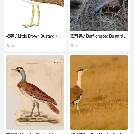
褐鸨 / Little Brown Bustard /
软冠鸨 / Buff-crested Bustard /
Eupodotis humilis
Lophotis gindiana
88
77