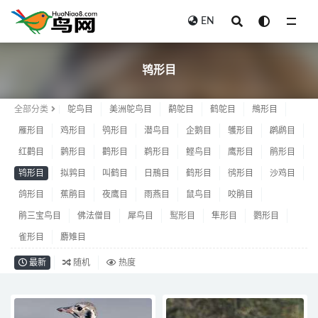
EN
鸨形目
鸨形目
全部分类
鸵鸟目
美洲鸵鸟目
鹬鸵目
鹤鸵目
䳍形目
雁形目
鸡形目
鸮形目
潜鸟目
企鹅目
鹱形目
䴙䴘目
红鹳目
鹲形目
鹳形目
鹈形目
鲣鸟目
鹰形目
鹃形目
鸨形目
拟鹑目
叫鹤目
日鳽目
鹤形目
鸻形目
沙鸡目
鸽形目
蕉鹃目
夜鹰目
雨燕目
鼠鸟目
咬鹃目
鹃三宝鸟目
佛法僧目
犀鸟目
䴕形目
隼形目
鹦形目
雀形目
麝雉目
最新
随机
热度