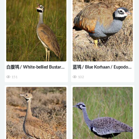
白腹鸨 / White-bellied Bustard
蓝鸨 / Blue Korhaan / Eupodotis
/ Eupodotis senegalensis
caerulescens
151
102