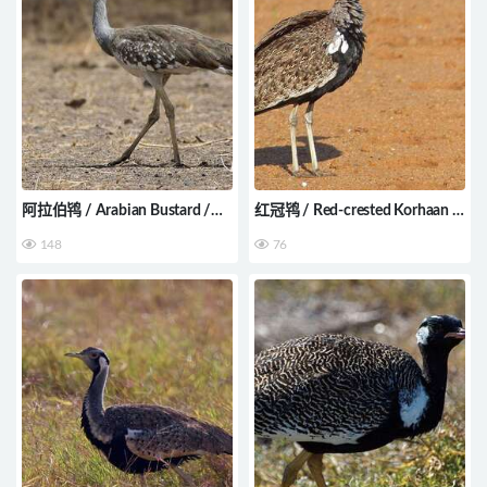
阿拉伯鸨 / Arabian Bustard /
红冠鸨 / Red-crested Korhaan /
Ardeotis arabs
Lophotis ruficrista
148
76