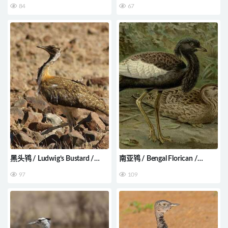
84
67
黑头鸨 / Ludwig’s Bustard /
南亚鸨 / Bengal Florican /
Neotis ludwigii
Houbaropsis bengalensis
97
109