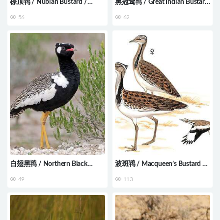
棕顶鸨 / Nubian Bustard /
黑冠鹭鸨 / Great Indian Bustard
Neotis nuba
/ Ardeotis nigriceps
56
62
白翅黑鸨 / Northern Black
波斑鸨 / Macqueen’s Bustard /
Korhaan / Afrotis afraoides
Chlamydotis macqueenii
49
113