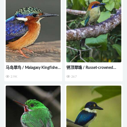
马岛翠鸟 / Malagasy Kingfisher
锈顶翠鴗 / Russet-crowned
/ Corythornis vintsioides
Motmot / Momotus mexicanus
2.9K
267