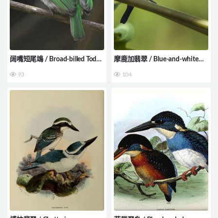
阔嘴短尾鴗 / Broad-billed Tody
摩鹿加翡翠 / Blue-and-white
/ Todus subulatus
Kingfisher / Todiramphus diops
93
104