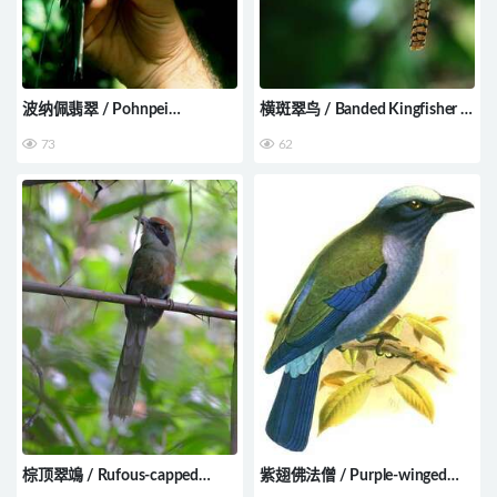
波纳佩翡翠 / Pohnpei
横斑翠鸟 / Banded Kingfisher /
Kingfisher / Todiramphus
Lacedo pulchella
73
62
reichenbachii
棕顶翠鴗 / Rufous-capped
紫翅佛法僧 / Purple-winged
Motmot / Baryphthengus
Roller / Coracias temminckii