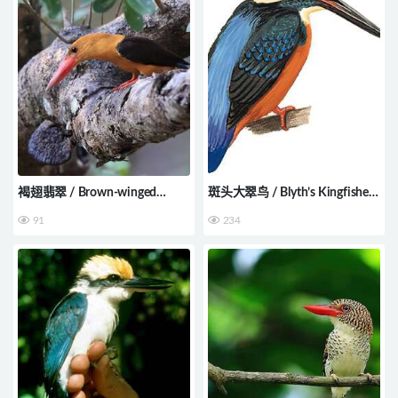
褐翅翡翠 / Brown-winged
斑头大翠鸟 / Blyth’s Kingfisher
Kingfisher / Pelargopsis
/ Alcedo hercules
91
234
amauroptera