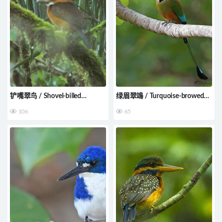
铲嘴翠鸟 / Shovel-billed
绿眉翠鴗 / Turquoise-browed
Kookaburra / Clytoceyx rex
Motmot / Eumomota
106
65
superciliosa