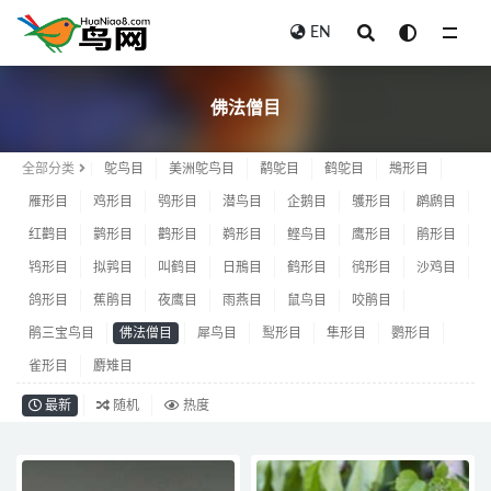
EN
佛法僧目
佛法僧目
全部分类
鸵鸟目
美洲鸵鸟目
鹬鸵目
鹤鸵目
䳍形目
雁形目
鸡形目
鸮形目
潜鸟目
企鹅目
鹱形目
䴙䴘目
红鹳目
鹲形目
鹳形目
鹈形目
鲣鸟目
鹰形目
鹃形目
鸨形目
拟鹑目
叫鹤目
日鳽目
鹤形目
鸻形目
沙鸡目
鸽形目
蕉鹃目
夜鹰目
雨燕目
鼠鸟目
咬鹃目
鹃三宝鸟目
佛法僧目
犀鸟目
䴕形目
隼形目
鹦形目
雀形目
麝雉目
最新
随机
热度