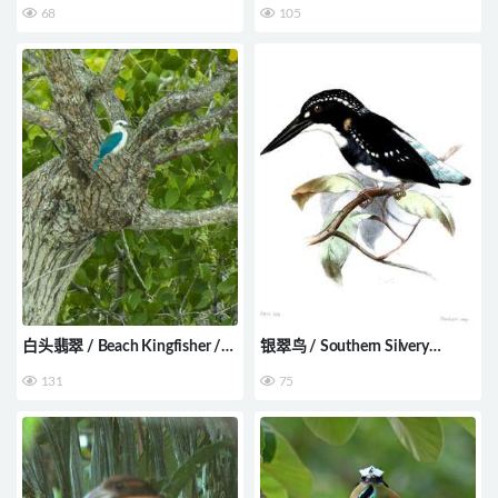
68
105
ruficapillus
白头翡翠 / Beach Kingfisher /
银翠鸟 / Southern Silvery
Todiramphus saurophagus
Kingfisher / Ceyx argentatus
131
75