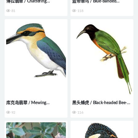
博拉翡翠 / Chattering
蓝带翠鸟 / Blue-banded
Kingfisher / Todiramphus tutus
Kingfisher / Alcedo euryzona
81
118
库克岛翡翠 / Mewing
黑头蜂虎 / Black-headed Bee-
Kingfisher / Todiramphus
eater / Merops breweri
92
116
ruficollaris