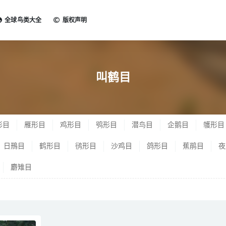
全球鸟类大全
版权声明
目
叫鹤目
形目
雁形目
鸡形目
鸮形目
潜鸟目
企鹅目
鹱形目
日鳽目
鹤形目
鸻形目
沙鸡目
鸽形目
蕉鹃目
夜
麝雉目