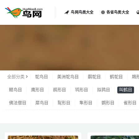
鸟网鸟类大全
各省鸟类大全
叫鹤
全部分类
鸵鸟目
美洲鸵鸟目
鹬鸵目
鹤鸵目
䳍
鲣鸟目
鹰形目
鹃形目
鸨形目
拟鹑目
叫鹤目
佛法僧目
犀鸟目
䴕形目
隼形目
鹦形目
雀形目