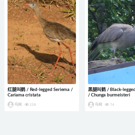
红腿叫鹤 / Red-legged Seriema /
黑腿叫鹤 / Black-legged
Cariama cristata
/ Chunga burmeisteri
鸟网
218
鸟网
74