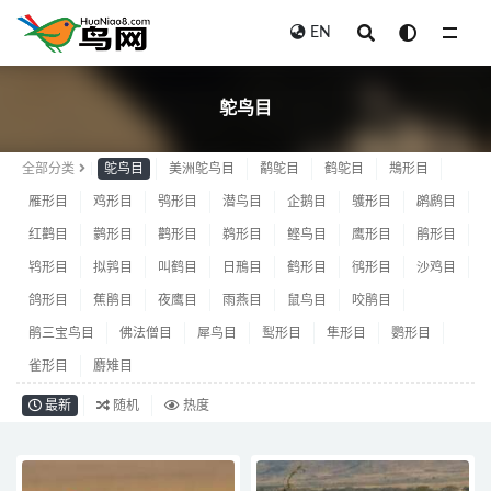
EN
鸵鸟目
鸵鸟目
全部分类
鸵鸟目
美洲鸵鸟目
鹬鸵目
鹤鸵目
䳍形目
雁形目
鸡形目
鸮形目
潜鸟目
企鹅目
鹱形目
䴙䴘目
红鹳目
鹲形目
鹳形目
鹈形目
鲣鸟目
鹰形目
鹃形目
鸨形目
拟鹑目
叫鹤目
日鳽目
鹤形目
鸻形目
沙鸡目
鸽形目
蕉鹃目
夜鹰目
雨燕目
鼠鸟目
咬鹃目
鹃三宝鸟目
佛法僧目
犀鸟目
䴕形目
隼形目
鹦形目
雀形目
麝雉目
最新
随机
热度