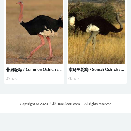
非洲鸵鸟 / Common Ostrich /
索马里鸵鸟 / Somali Ostrich /
Struthio camelus
Struthio molybdophanes
326
167
Copyright © 2023
鸟网HuaNiao8.com
- All rights reserved