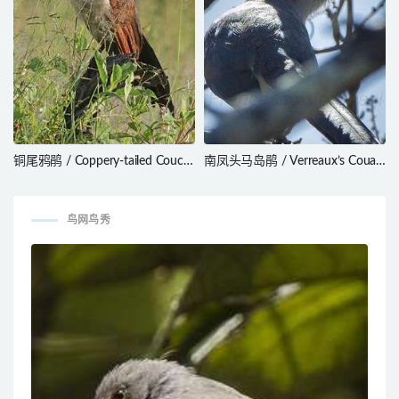
铜尾鸦鹃 / Coppery-tailed Coucal
南凤头马岛鹃 / Verreaux’s Coua /
/ Centropus cupreicaudus
Coua verreauxi
鸟网鸟秀