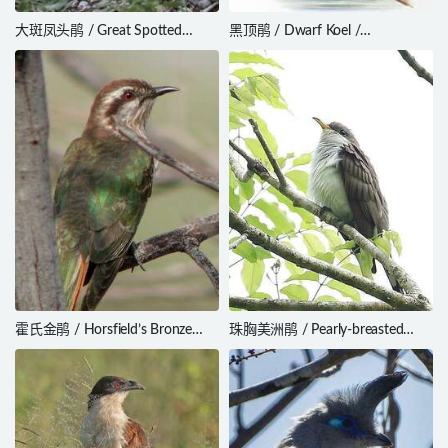
大斑凤头鹃 / Great Spotted
黑顶鹃 / Dwarf Koel /
Cuckoo / Clamator glandarius
Microdynamis parva
霍氏金鹃 / Horsfield’s Bronze
珠胸美洲鹃 / Pearly-breasted
Cuckoo / Chrysococcyx basalis
Cuckoo / Coccyzus euleri