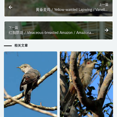
上一篇
黄垂麦鸡 / Yellow-wattled Lapwing / Vanellus
malabaricus
下一篇
红胸鹦哥 / Vinaceous-breasted Amazon / Amazona
vinacea
相关文章