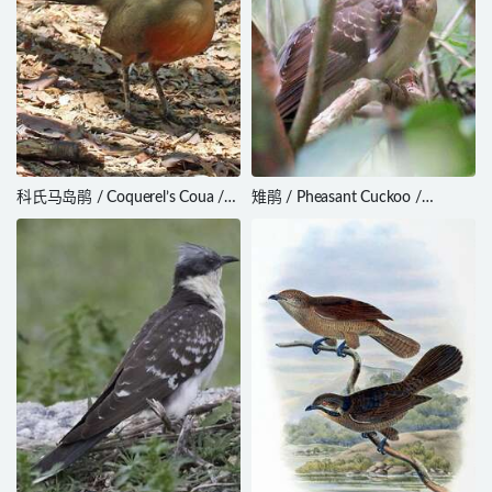
科氏马岛鹃 / Coquerel’s Coua /
雉鹃 / Pheasant Cuckoo /
Coua coquereli
Dromococcyx phasianellus