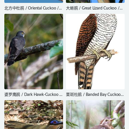
北方中杜鹃 / Oriental Cuckoo /
大蜥鹃 / Great Lizard Cuckoo /
Cuculus optatus
Coccyzus merlini
婆罗鹰鹃 / Dark Hawk-Cuckoo /
栗斑杜鹃 / Banded Bay Cuckoo /
Hierococcyx bocki
Cacomantis sonneratii