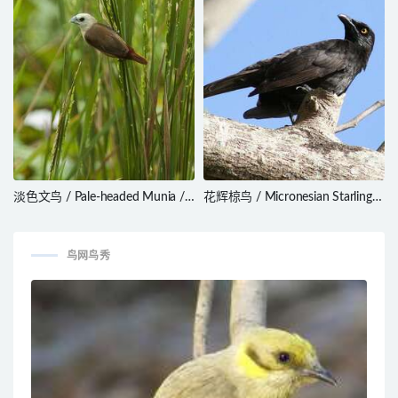
淡色文鸟 / Pale-headed Munia /
花辉椋鸟 / Micronesian Starling /
Lonchura pallida
Aplonis opaca
鸟网鸟秀