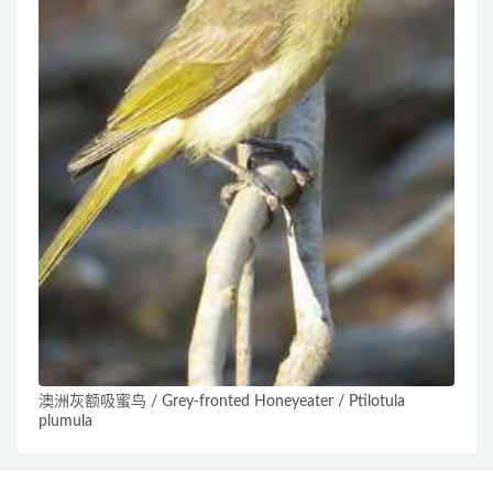
澳洲灰额吸蜜鸟 / Grey-fronted Honeyeater / Ptilotula
plumula