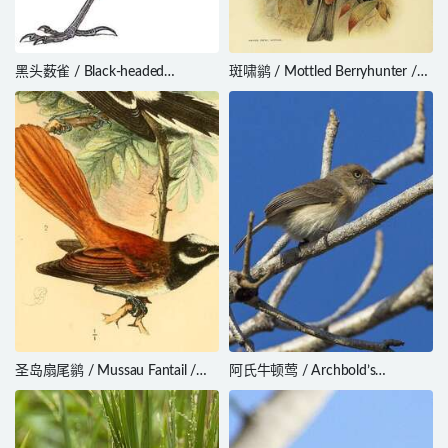
黑头薮雀 / Black-headed
斑啸鹟 / Mottled Berryhunter /
Brushfinch / Arremon atricapillus
Rhagologus leucostigma
圣岛扇尾鹟 / Mussau Fantail /
阿氏牛顿莺 / Archbold’s
Rhipidura matthiae
Newtonia / Newtonia archboldi