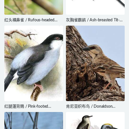
红头裸鼻雀 / Rufous-headed
灰胸雀霸鹟 / Ash-breasted Tit-
Tanager / Hemithraupis ruficapilla
Tyrant / Anairetes alpinus
红腿蓬背鵙 / Pink-footed
肯尼亚织布鸟 / Donaldson
Puffback / Dryoscopus angolensis
Smith’s Sparrow-Weaver /
Plocepasser donaldsoni