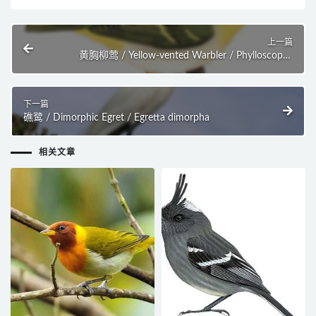
上一篇
黄胸柳莺 / Yellow-vented Warbler / Phylloscopus
cantator
下一篇
礁鹭 / Dimorphic Egret / Egretta dimorpha
相关文章