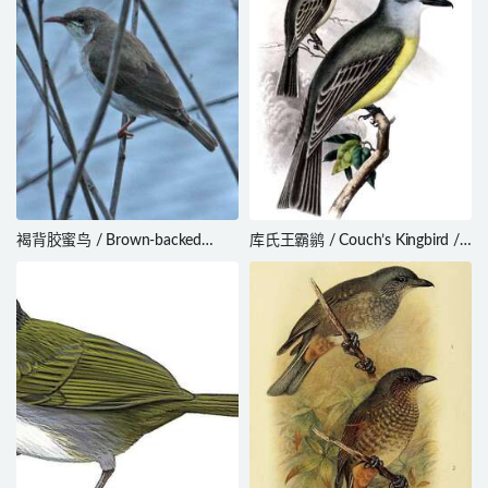
褐背胶蜜鸟 / Brown-backed
库氏王霸鹟 / Couch’s Kingbird /
Honeyeater / Ramsayornis
Tyrannus couchii
modestus