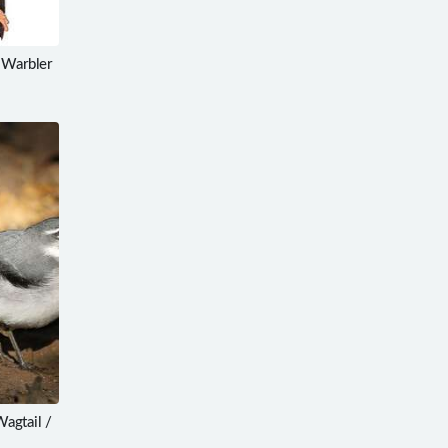
Warbler
gtail /