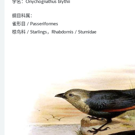
学名：Onychognathus blythii
纲目科属：
雀形目 / Passeriformes
椋鸟科 / Starlings，Rhabdornis / Sturnidae