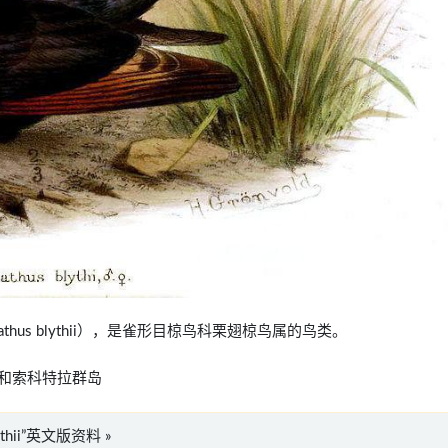
gnathus blythii），是雀形目椋鸟科栗翅椋鸟属的鸟类。
和索科特拉群岛
lythii”英文版资料 »