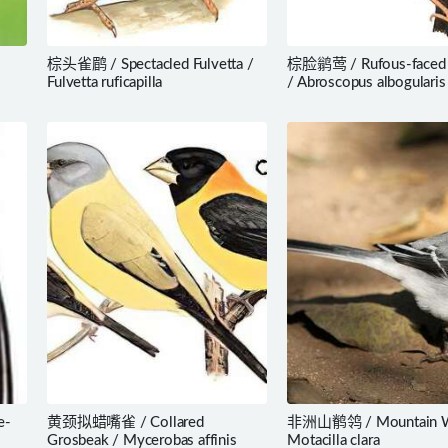
棕头雀鹛 / Spectacled Fulvetta /
棕脸鹟莺 / Rufous-faced 
Fulvetta ruficapilla
/ Abroscopus albogularis
e-
黄颈拟蜡嘴雀 / Collared
非洲山鹡鸰 / Mountain Wa
Grosbeak / Mycerobas affinis
Motacilla clara