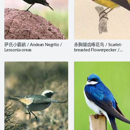
萨氏小霸鹟 / Andean Negrito /
赤胸锯齿啄花鸟 / Scarlet-
Lessonia oreas
breasted Flowerpecker /
Prionochilus thoracicus