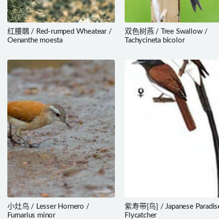
红腰䳭 / Red-rumped Wheatear /
双色树燕 / Tree Swallow /
Oenanthe moesta
Tachycineta bicolor
小灶鸟 / Lesser Hornero /
紫寿带[鸟] / Japanese Paradis
Furnarius minor
Flycatcher