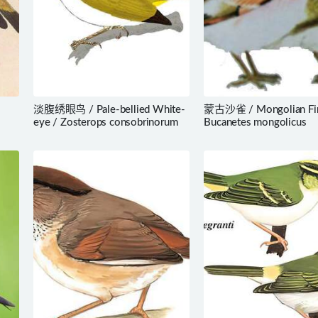
淡腹绣眼鸟 / Pale-bellied White-
蒙古沙雀 / Mongolian Fin
eye / Zosterops consobrinorum
Bucanetes mongolicus