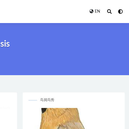
EN
sis
鸟网鸟秀