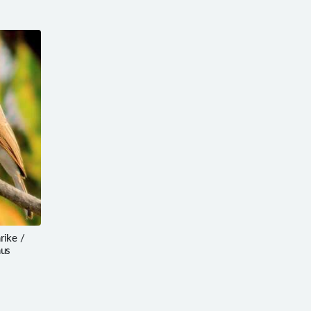
ike /
nus