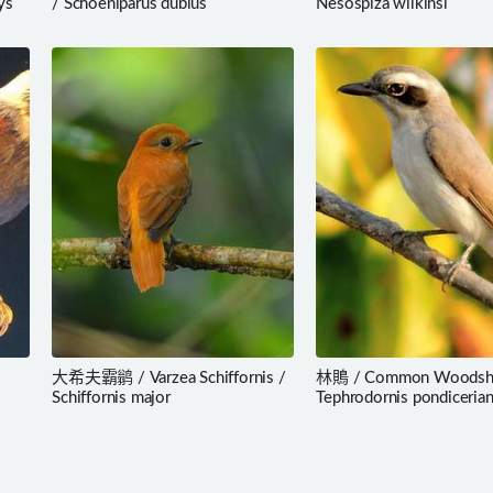
ys
/ Schoeniparus dubius
Nesospiza wilkinsi
大希夫霸鹟 / Varzea Schiffornis /
林鵙 / Common Woodshr
Schiffornis major
Tephrodornis pondiceria