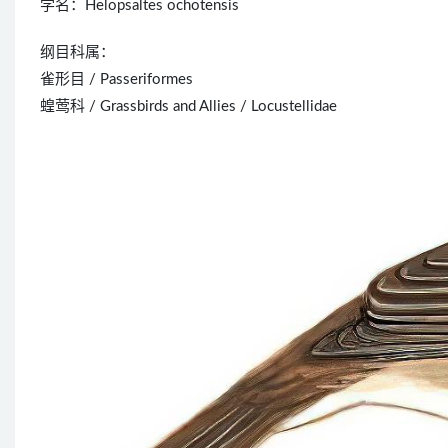
学名：Helopsaltes ochotensis
纲目科属：
雀形目 / Passeriformes
蝗莺科 / Grassbirds and Allies / Locustellidae