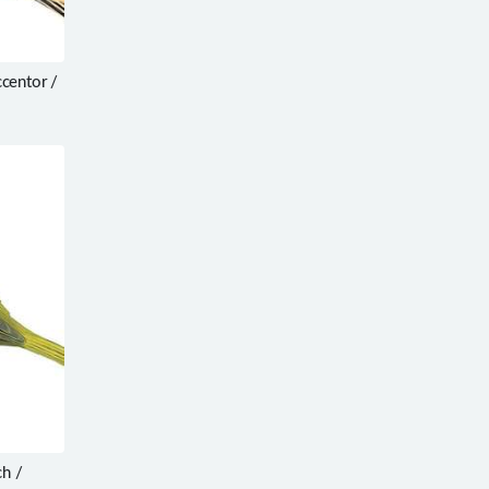
entor /
h /