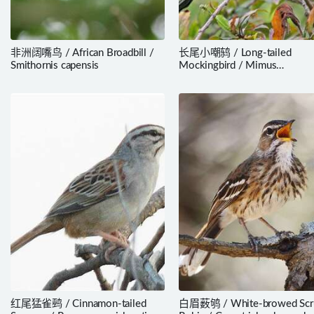
非洲阔嘴鸟 / African Broadbill /
长尾小嘲鸫 / Long-tailed
Smithornis capensis
Mockingbird / Mimus
longicaudatus
红尾猛雀鹀 / Cinnamon-tailed
白眉薮鸲 / White-browed Scr