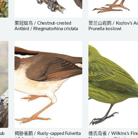
栗冠蚁鸟 / Chestnut-crested
贺兰山岩鹨 / Kozlov’s Acc
Antbird / Rhegmatorhina cristata
Prunella koslowi
ub
褐胁雀鹛 / Rusty-capped Fulvetta
维氏岛雀 / Wilkins’s Finc