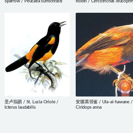
Sparrow / Peucaea sumichrasti
Robin / Cercotrichas leucophr
圣卢拟鹂 / St. Lucia Oriole /
安娜黑领雀 / Ula-ai-hawane /
Icterus laudabilis
Ciridops anna