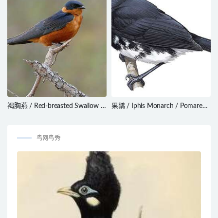
褐胸燕 / Red-breasted Swallow /
果鹟 / Iphis Monarch / Pomarea
Cecropis semirufa
iphis
鸟网鸟秀