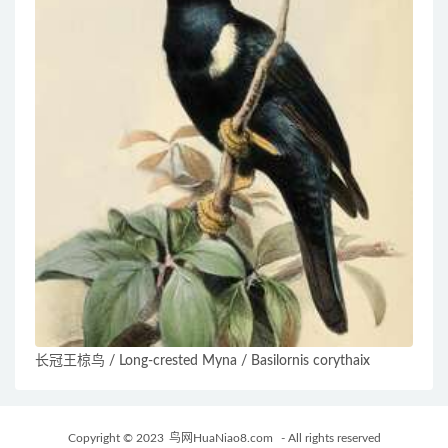
长冠王椋鸟 / Long-crested Myna / Basilornis corythaix
Copyright © 2023
鸟网HuaNiao8.com
- All rights reserved