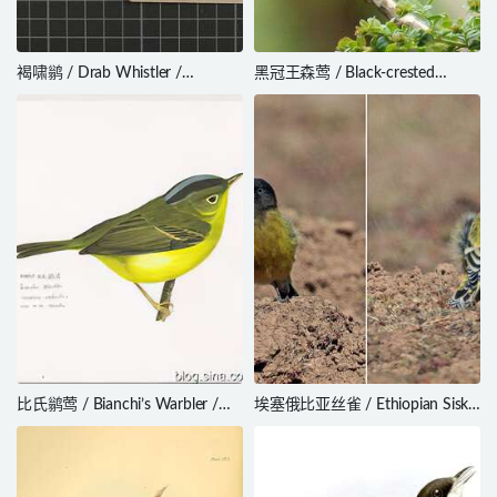
褐啸鹟 / Drab Whistler /
黑冠王森莺 / Black-crested
Pachycephala griseonota
Warbler / Myiothlypis
nigrocristata
比氏鹟莺 / Bianchi’s Warbler /
埃塞俄比亚丝雀 / Ethiopian Siskin
Phylloscopus valentini
/ Serinus nigriceps