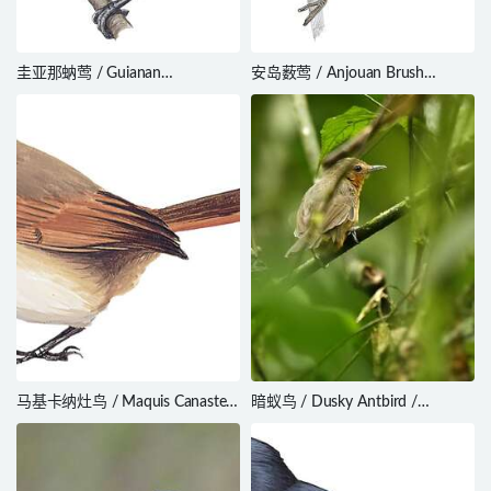
圭亚那蚋莺 / Guianan
安岛薮莺 / Anjouan Brush
Gnatcatcher / Polioptila
Warbler / Nesillas longicaudata
guianensis
马基卡纳灶鸟 / Maquis Canastero
暗蚁鸟 / Dusky Antbird /
/ Asthenes heterura
Cercomacroides tyrannina