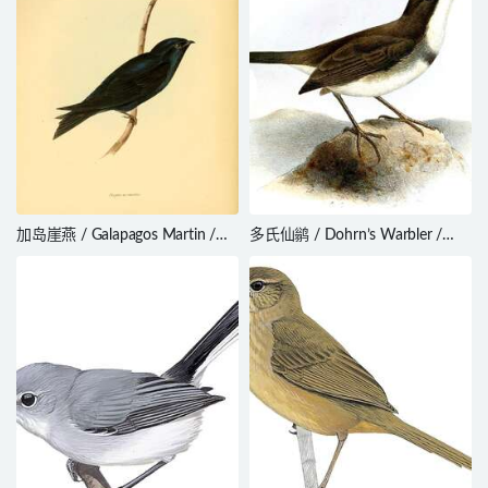
加岛崖燕 / Galapagos Martin /
多氏仙鹟 / Dohrn’s Warbler /
Progne modesta
Sylvia dohrni