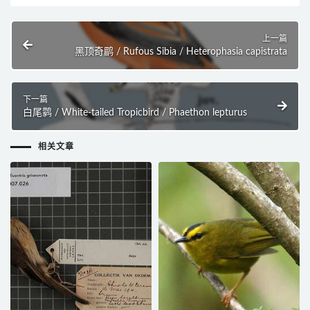
上一篇
黑顶奇鹛 / Rufous Sibia / Heterophasia capistrata
下一篇
白尾鹲 / White-tailed Tropicbird / Phaethon lepturus
相关文章