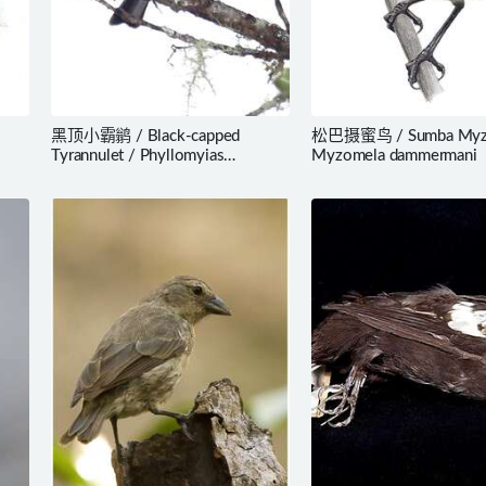
黑顶小霸鹟 / Black-capped
松巴摄蜜鸟 / Sumba Myzo
Tyrannulet / Phyllomyias
Myzomela dammermani
nigrocapillus