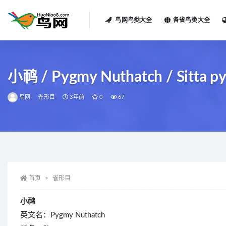
鸟网鸟类大全
各省鸟类大全
全部
小䴓 / Pygmy Nuthatch / Sitta p
鸟网
雀形目
3年前
0
67
首页
雀形目
小䴓
英文名：Pygmy Nuthatch