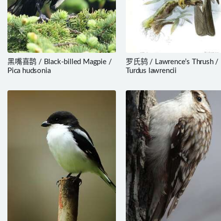
黑嘴喜鹊 / Black-billed Magpie /
罗氏鸫 / Lawrence’s Thrush /
Pica hudsonia
Turdus lawrencii