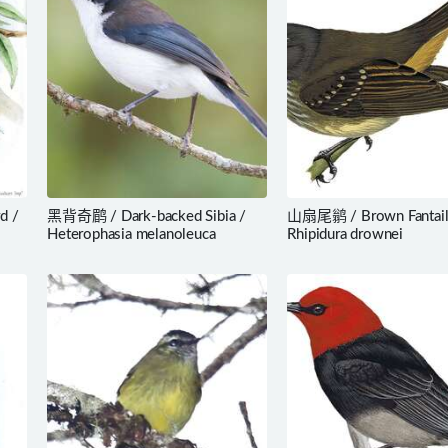
d /
黑背奇鹛 / Dark-backed Sibia /
山扇尾鹟 / Brown Fantail
Heterophasia melanoleuca
Rhipidura drownei