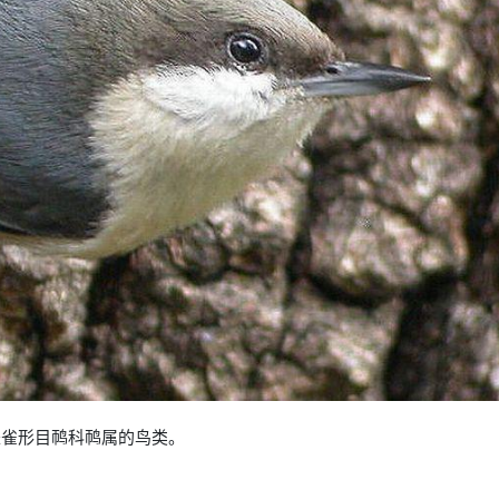
ea），是雀形目䴓科䴓属的鸟类。