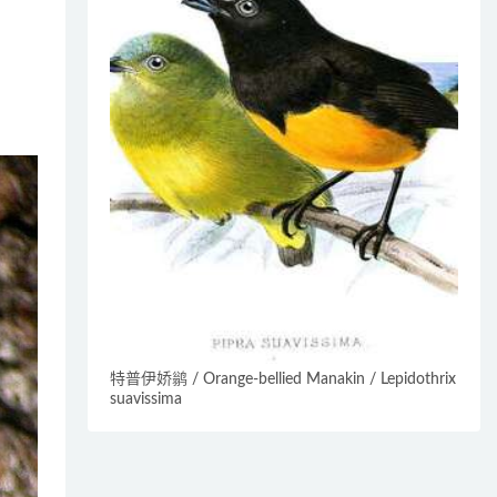
特普伊娇鹟 / Orange-bellied Manakin / Lepidothrix
suavissima