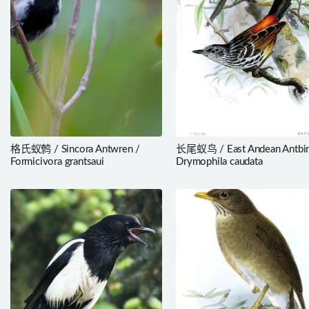
格氏蚁鹩 / Sincora Antwren /
长尾蚁鸟 / East Andean Antbir
Formicivora grantsaui
Drymophila caudata