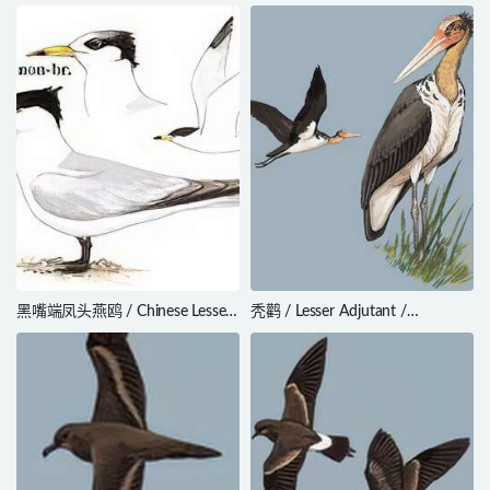
黑嘴端凤头燕鸥 / Chinese Lesser
秃鹳 / Lesser Adjutant /
Crested Tern
Leptoptilos javanicus