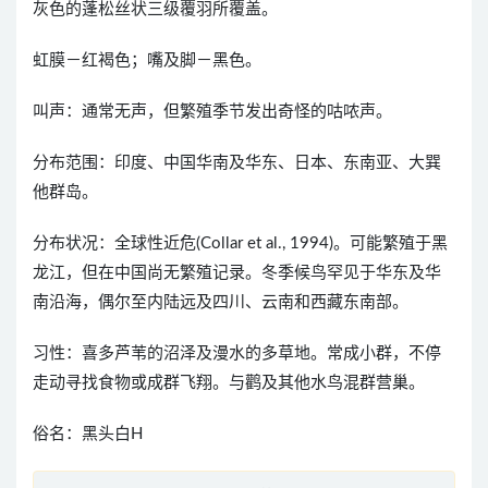
灰色的蓬松丝状三级覆羽所覆盖。
虹膜－红褐色；嘴及脚－黑色。
叫声：通常无声，但繁殖季节发出奇怪的咕哝声。
分布范围：印度、中国华南及华东、日本、东南亚、大巽
他群岛。
分布状况：全球性近危(Collar et al., 1994)。可能繁殖于黑
龙江，但在中国尚无繁殖记录。冬季候鸟罕见于华东及华
南沿海，偶尔至内陆远及四川、云南和西藏东南部。
习性：喜多芦苇的沼泽及漫水的多草地。常成小群，不停
走动寻找食物或成群飞翔。与鹳及其他水鸟混群营巢。
俗名：黑头白H