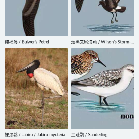
纯褐鹱 / Bulwer’s Petrel
烟黑叉尾海燕 / Wilson’s Storm-
Petrel
裸颈鹳 / Jabiru / Jabiru mycteria
三趾鹬 / Sanderling