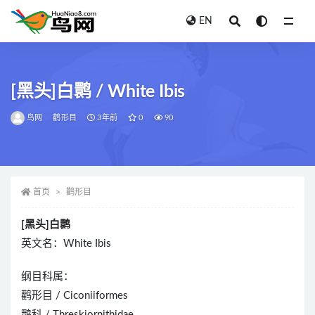
EN
全部
[黑头]白鹮 / White Ibis
鸟网
鹳形目
3年前
0
90
首页
鹳形目
[黑头]白鹮
英文名：White Ibis
纲目科属：
鹳形目 / Ciconiiformes
鹮科 / Threskiornithidae