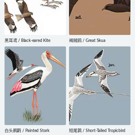
黑耳鸢 / Black-eared Kite
褐贼鸥 / Great Skua
白头鹮鹳 / Painted Stork
短尾鹲 / Short-Tailed Tropicbird