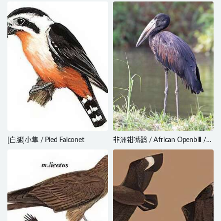
[白腿]小隼 / Pied Falconet
非洲钳嘴鹳 / African Openbill /
Anastomus lamelligerus