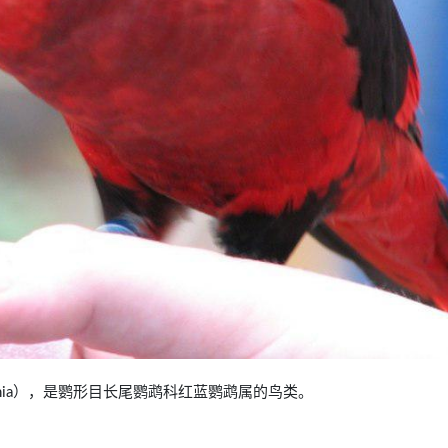
anogenia），是鹦形目长尾鹦鹉科红蓝鹦鹉属的鸟类。