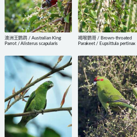
澳洲王鹦鹉 / Australian King
褐喉鹦哥 / Brown-throated
Parrot / Alisterus scapularis
Parakeet / Eupsittula pertinax