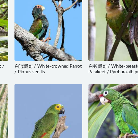
 /
白冠鹦哥 / White-crowned Parrot
白颈鹦哥 / White-breast
/ Pionus senilis
Parakeet / Pyrrhura albip