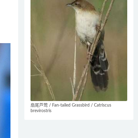
扇尾芦莺 / Fan-tailed Grassbird / Catriscus
brevirostris