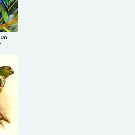
can
a