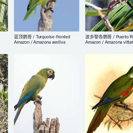
蓝顶鹦哥 / Turquoise-fronted
波多黎各鹦哥 / Puerto Ri
Amazon / Amazona aestiva
Amazon / Amazona vittat