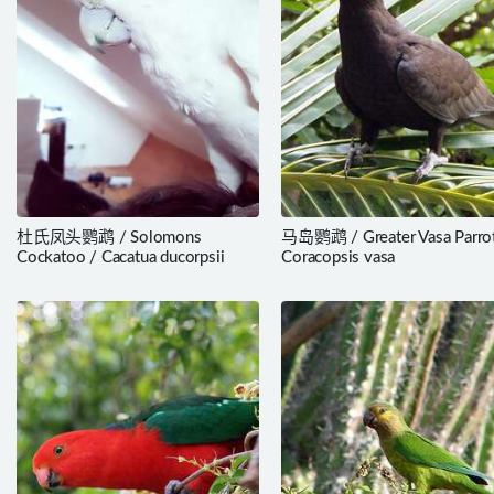
杜氏凤头鹦鹉 / Solomons
马岛鹦鹉 / Greater Vasa Parrot
Cockatoo / Cacatua ducorpsii
Coracopsis vasa