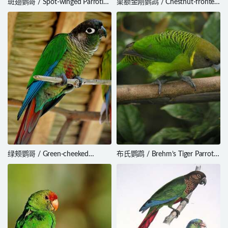
斑翅鹦哥 / Spot-winged Parrotlet
栗额金刚鹦鹉 / Chestnut-fronted
/ Touit stictopterus
Macaw / Ara severus
绿颊鹦哥 / Green-cheeked
布氏鹦鹉 / Brehm’s Tiger Parrot /
Parakeet / Pyrrhura molinae
Psittacella brehmii