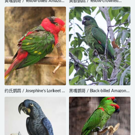
黄嘴鹦哥 / Yellow-billed Amazon
黄额鹦鹉 / Yellow-crowned
/ Amazona collaria
Parakeet / Cyanoramphus
auriceps
约氏鹦鹉 / Josephine’s Lorikeet /
黑嘴鹦哥 / Black-billed Amazon /
Charmosyna josefinae
Amazona agilis