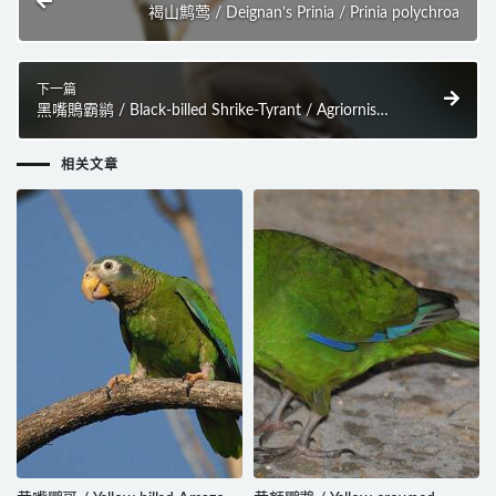
褐山鹪莺 / Deignan’s Prinia / Prinia polychroa
下一篇
黑嘴鵙霸鹟 / Black-billed Shrike-Tyrant / Agriornis
montanus
相关文章