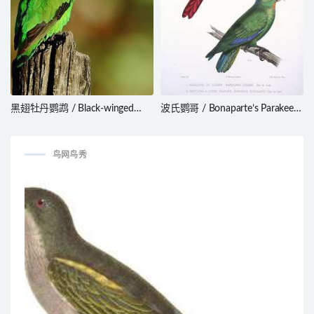
黑翅牡丹鹦鹉 / Black-winged
波氏鹦哥 / Bonaparte’s Parakeet
Lovebird / Agapornis taranta
/ Pyrrhura lucianii
鸟网鸟秀