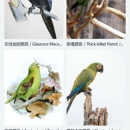
灰绿金刚鹦鹉 / Glaucous Macaw
厚嘴鹦哥 / Thick-billed Parrot /
/ Anodorhynchus glaucus
Rhynchopsitta pachyrhyncha