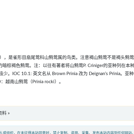
 polychroa），是雀形目扇尾莺科山鹪莺属的鸟类。注意褐山鹪莺不是褐头鹪
棕褐色鹪莺。注：以往有著者将山鹪莺P. Criniger的亚种列在本
.1: 英文名从 Brown Prinia 改为 Deignan’s Prinia。亚种
种：越南山鹪莺（Prinia rocki）。
版资料 »
人或组织，在未征得本站同意时，禁止复制、盗用、采集、发布本站内容到任何网站