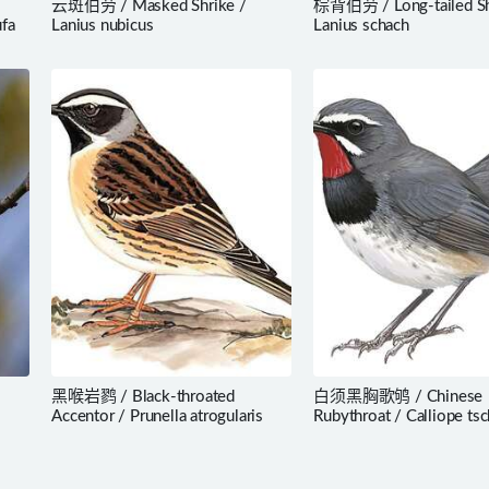
云斑伯劳 / Masked Shrike /
棕背伯劳 / Long-tailed Sh
ufa
Lanius nubicus
Lanius schach
黑喉岩鹨 / Black-throated
白须黑胸歌鸲 / Chinese
Accentor / Prunella atrogularis
Rubythroat / Calliope ts