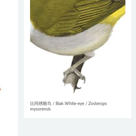
比阿绣眼鸟 / Biak White-eye / Zosterops
mysorensis