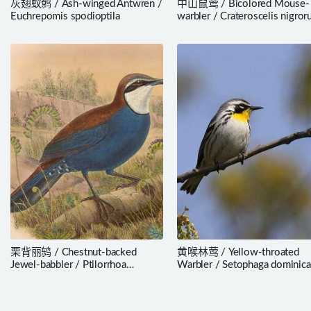
灰翅蚁鹩 / Ash-winged Antwren /
中山鼠莺 / Bicolored Mouse-
Euchrepomis spodioptila
warbler / Crateroscelis nigror
栗背丽鸫 / Chestnut-backed
黄喉林莺 / Yellow-throated
Jewel-babbler / Ptilorrhoa
Warbler / Setophaga dominica
castanonota