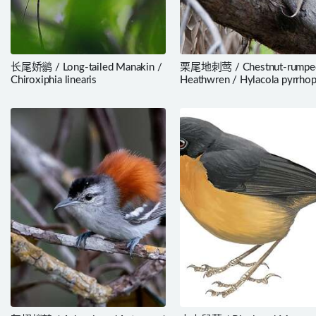
长尾娇鹟 / Long-tailed Manakin /
栗尾地刺莺 / Chestnut-rumpe
Chiroxiphia linearis
Heathwren / Hylacola pyrrhop