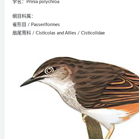
学名：Prinia polychroa
纲目科属：
雀形目 / Passeriformes
扇尾莺科 / Cisticolas and Allies / Cisticolidae