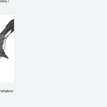
rike /
chebaiewi