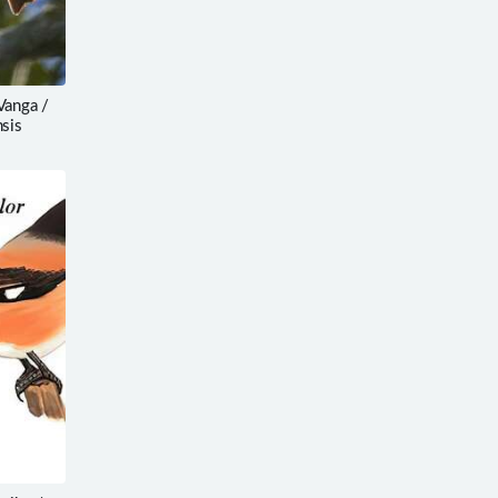
anga /
nsis