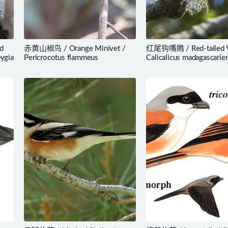
d
赤黄山椒鸟 / Orange Minivet /
红尾钩嘴鵙 / Red-tailed V
ygia
Pericrocotus flammeus
Calicalicus madagascarie