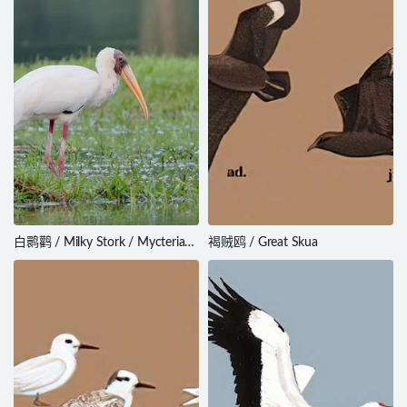
白鹮鹳 / Milky Stork / Mycteria
褐贼鸥 / Great Skua
cinerea