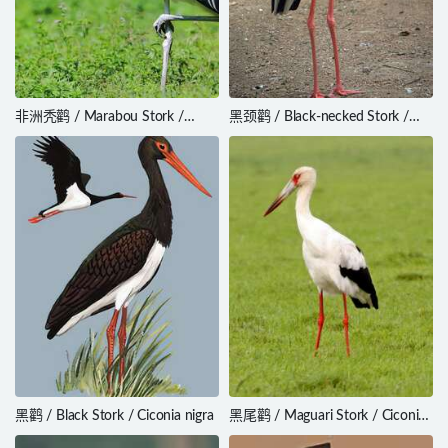
非洲秃鹳 / Marabou Stork /
黑颈鹳 / Black-necked Stork /
Leptoptilos crumenifer
Ephippiorhynchus asiaticus
黑鹳 / Black Stork / Ciconia nigra
黑尾鹳 / Maguari Stork / Ciconia
maguari