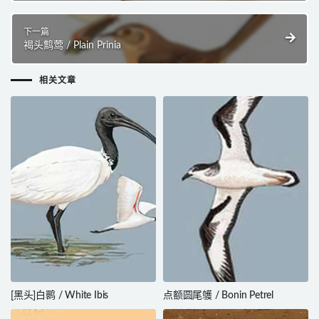
下一篇
褐头鹪莺 / Plain Prinia
相关文章
[黑头]白鹮 / White Ibis
点额圆尾鹱 / Bonin Petrel