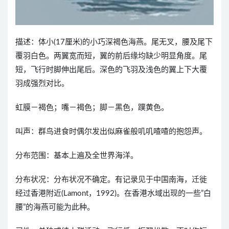
描述：体小(17厘米)的小巧深褐色海燕。尾无叉，腰及尾下
覆羽白色。两翼宽而短，翼的前后缘均缺少明显角度。尾
短，飞行时脚伸出尾后。深色的飞羽及浅色的翼上下大覆
羽成强烈对比。
虹膜－褐色；嘴－褐色；脚－黑色，蹼黄色。
叫声：群鸟进食时偶尔发出似麻雀般叽叽喳喳的抱怨声。
分布范围：基本上遍及全世界海洋。
分布状况：分布状况不确定。有记录见于中国南海，迁徙
经过香港附近(Lamont，1992)。在香港水域出现的一些”白
腰”的海燕可能为此种。