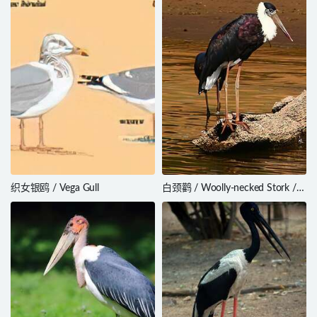
织女银鸥 / Vega Gull
白颈鹳 / Woolly-necked Stork /
Ciconia episcopus