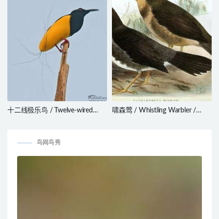
十二线极乐鸟 / Twelve-wired
啸森莺 / Whistling Warbler /
Bird-of-paradise / Seleucidis
Catharopeza bishopi
melanoleucus
鸟网鸟秀