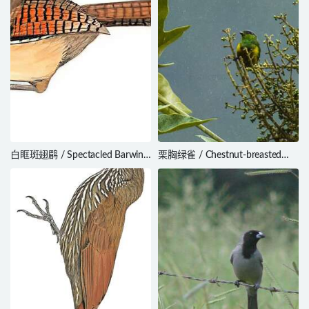
白眶斑翅鹛 / Spectacled Barwing
栗胸绿雀 / Chestnut-breasted
/ Actinodura ramsayi
Chlorophonia / Chlorophonia
pyrrhophrys