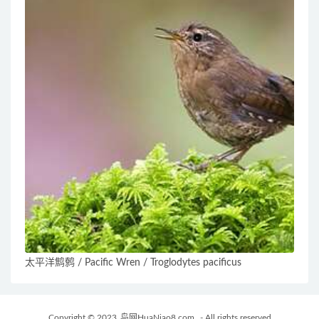
太平洋鹪鹩 / Pacific Wren / Troglodytes pacificus
Copyright © 2023
鸟网HuaNiao8.com
- All rights reserved