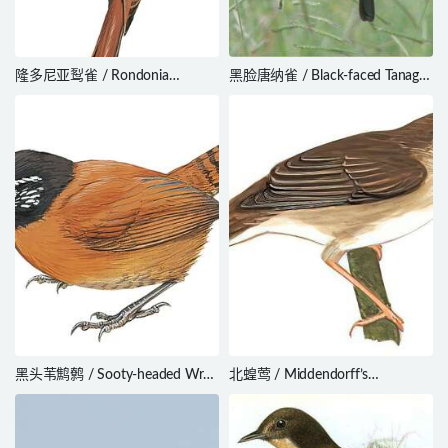
隆多尼亚䴕雀 / Rondonia
黑脸唐纳雀 / Black-faced Tanager
Woodcreeper / Lepidocolaptes
/ Schistochlamys melanopis
fuscicapillus
黑头苇鹪鹩 / Sooty-headed Wren
北蝗莺 / Middendorff’s
/ Pheugopedius spadix
Grasshopper Warbler /
Helopsaltes ochotensis