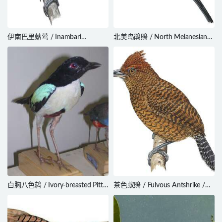
伊南巴里蚋莺 / Inambari
北美岛鹃鵙 / North Melanesian
Gnatcatcher / Polioptila
Cuckooshrike / Coracina
attenboroughi
welchmani
白胸八色鸫 / Ivory-breasted Pitta
茶色蚁鵙 / Fulvous Antshrike /
/ Pitta maxima
Frederickena fulva