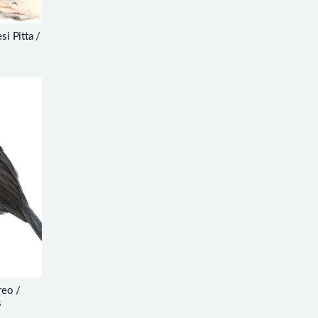
Pitta /
eo /
s