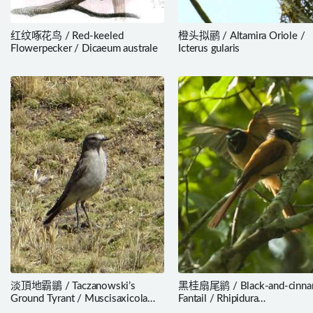
红纹啄花鸟 / Red-keeled
橙头拟鹂 / Altamira Oriole /
Flowerpecker / Dicaeum australe
Icterus gularis
淡頂地霸鶲 / Taczanowski’s
黑桂扇尾鹟 / Black-and-cinn
Ground Tyrant / Muscisaxicola
Fantail / Rhipidura
griseus
nigrocinnamomea