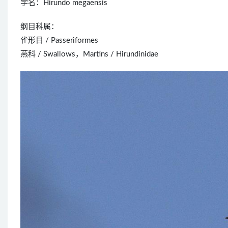
学名：Hirundo megaensis
纲目科属：
雀形目 / Passeriformes
燕科 / Swallows，Martins / Hirundinidae