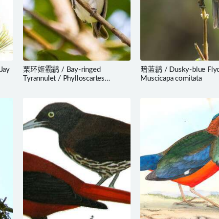
Jay
栗环姬霸鹟 / Bay-ringed
暗蓝鹟 / Dusky-blue Flyc
Tyrannulet / Phylloscartes
Muscicapa comitata
sylviolus