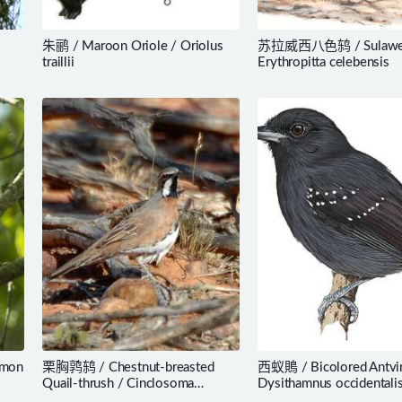
朱鹂 / Maroon Oriole / Oriolus
苏拉威西八色鸫 / Sulawesi 
traillii
Erythropitta celebensis
amon
栗胸鹑鸫 / Chestnut-breasted
西蚁鵙 / Bicolored Antvir
Quail-thrush / Cinclosoma
Dysithamnus occidentali
castaneothorax