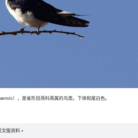
do megaensis），是雀形目燕科燕属的鸟类。下体和尾白色。
is”英文版资料 »