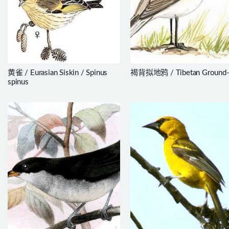
黄雀 / Eurasian Siskin / Spinus
褐背拟地鸦 / Tibetan Ground-
spinus