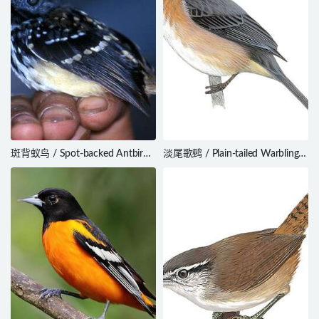
斑背蚁鸟 / Spot-backed Antbird /
淡尾歌鹀 / Plain-tailed Warbling
Hylophylax naevius
Finch / Microspingus alticola