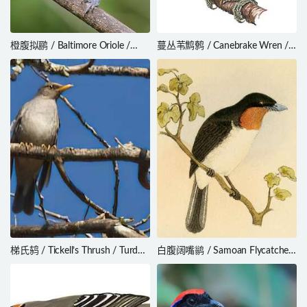
橙腹拟鹂 / Baltimore Oriole /
蔓丛苇鹪鹩 / Canebrake Wren /
Icterus galbula
Cantorchilus zeledoni
梯氏鸫 / Tickell’s Thrush / Turdus
白腹阔嘴鹟 / Samoan Flycatcher
unicolor
/ Myiagra albiventris