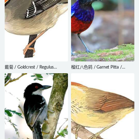
戴菊 / Goldcrest / Regulus
榴红八色鸫 / Garnet Pitta /
regulus
Erythropitta granatina