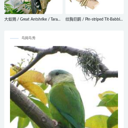
大蚁鵙 / Great Antshrike / Taraba
纹胸巨鹛 / Pin-striped Tit-Babbler
major
/ Mixornis gularis
鸟网鸟秀