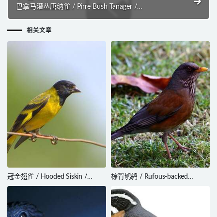
巴拿马灌丛唐纳雀 / Pirre Bush Tanager /
Chlorospingus inornatus
相关文章
冠金翅雀 / Hooded Siskin /
棕背鸲鸫 / Rufous-backed
Spinus magellanicus
Thrush / Turdus rufopalliatus