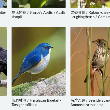
ite-
夏氏娇莺 / Sharpe’s Apalis / Apalis
栗颊噪鹛 / Rufous-chee
sharpii
Laughingthrush / Garrula
castanotis
蓝眉林鸲 / Himalayan Bluetail /
海滨沙鹀 / Seaside Sparr
Tarsiger rufilatus
Ammospiza maritima