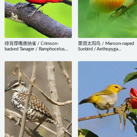
绯背厚嘴唐纳雀 / Crimson-
栗颈太阳鸟 / Maroon-naped
backed Tanager / Ramphocelus
Sunbird / Aethopyga
dimidiatus
guimarasensis