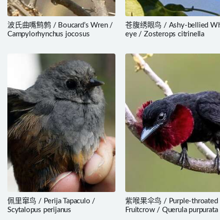
波氏曲嘴鹪鹩 / Boucard’s Wren /
苍腹绣眼鸟 / Ashy-bellied Wh
Campylorhynchus jocosus
eye / Zosterops citrinella
佩里窜鸟 / Perija Tapaculo /
紫喉果伞鸟 / Purple-throated
Scytalopus perijanus
Fruitcrow / Querula purpurata