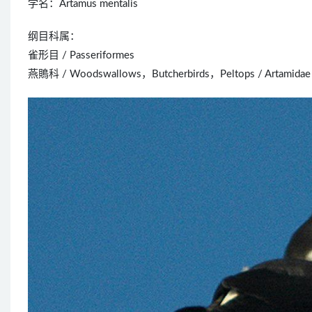
学名：Artamus mentalis
纲目科属：
雀形目 / Passeriformes
燕鵙科 / Woodswallows，Butcherbirds，Peltops / Artamidae