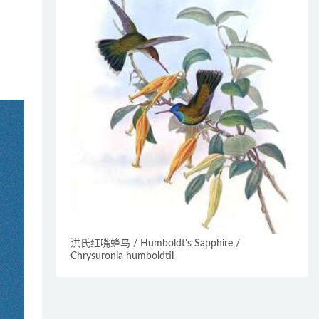
洪氏红嘴蜂鸟 / Humboldt’s Sapphire /
Chrysuronia humboldtii