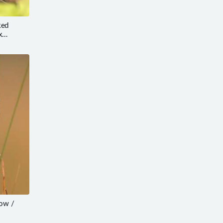
ked
x
ow /