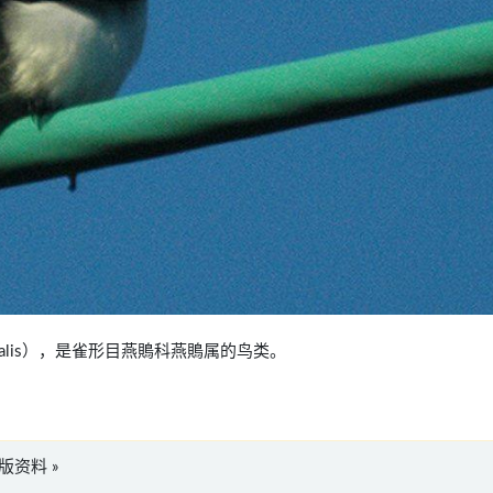
mentalis），是雀形目燕鵙科燕鵙属的鸟类。
英文版资料 »