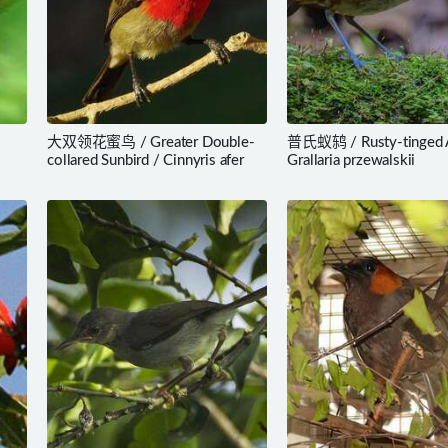
大双领花蜜鸟 / Greater Double-
普氏蚁鸫 / Rusty-tinged An
collared Sunbird / Cinnyris afer
Grallaria przewalskii