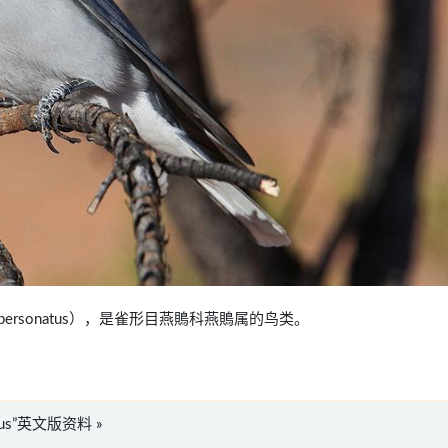
us personatus），是雀形目燕鵙科燕鵙属的鸟类。
natus”英文版资料 »