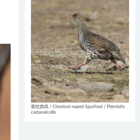
栗枕鹧鸪 / Chestnut-naped Spurfowl / Pternistis
castaneicollis