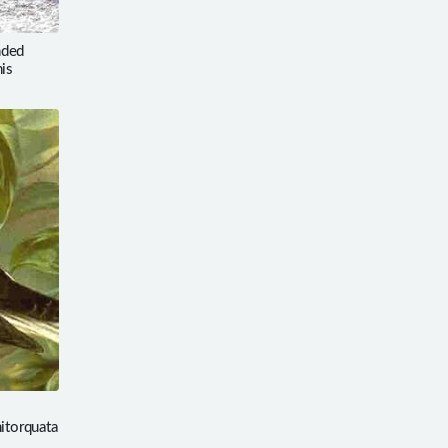
ded
nis
itorquata