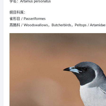
学名：Artamus personatus
纲目科属：
雀形目 / Passeriformes
燕鵙科 / Woodswallows，Butcherbirds，Peltops / Artamidae