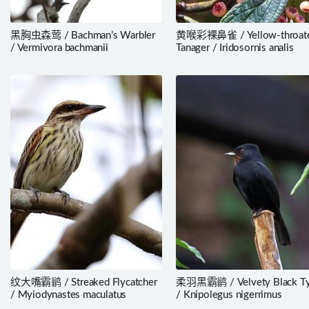
黑胸虫森莺 / Bachman’s Warbler
黄喉彩裸鼻雀 / Yellow-throat
/ Vermivora bachmanii
Tanager / Iridosornis analis
纹大嘴霸鹟 / Streaked Flycatcher
柔羽黑霸鹟 / Velvety Black Ty
/ Myiodynastes maculatus
/ Knipolegus nigerrimus