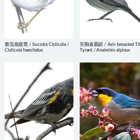
索岛扇尾莺 / Socotra Cisticola /
灰胸雀霸鹟 / Ash-breasted Tit
Cisticola haesitatus
Tyrant / Anairetes alpinus