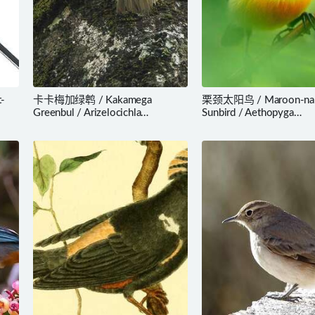
-
卡卡梅加绿鹎 / Kakamega
栗颈太阳鸟 / Maroon-na
Greenbul / Arizelocichla
Sunbird / Aethopyga
kakamegae
guimarasensis