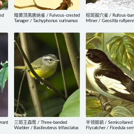
ed
暗黄顶黑唐纳雀 / Fulvous-crested
棕斑掘穴雀 / Rufous-ban
Tanager / Tachyphonus surinamus
Miner / Geositta rufipen
rant
三斑王森莺 / Three-banded
半领姬鹟 / Semicollared
Warbler / Basileuterus trifasciatus
Flycatcher / Ficedula sem