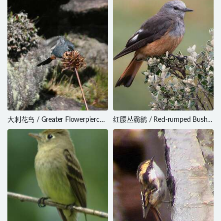
大刺花鸟 / Greater Flowerpiercer
红腰丛霸鹟 / Red-rumped Bush
/ Diglossa major
Tyrant / Cnemarchus
erythropygius