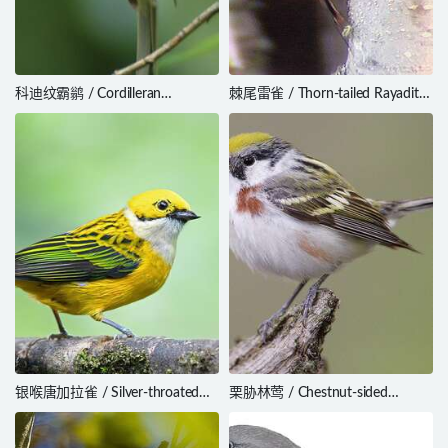
科迪纹霸鹟 / Cordilleran
棘尾雷雀 / Thorn-tailed Rayadito
Flycatcher / Empidonax
/ Aphrastura spinicauda
occidentalis
银喉唐加拉雀 / Silver-throated
栗胁林莺 / Chestnut-sided
Tanager / Tangara icterocephala
Warbler / Setophaga pensylvanica