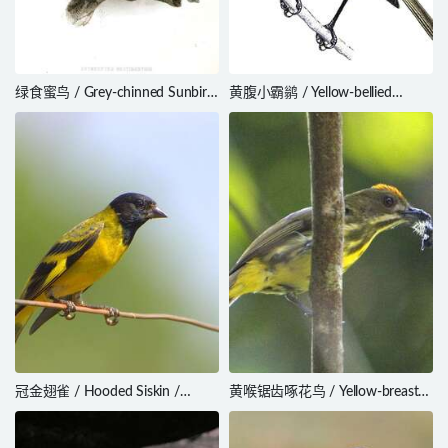
绿食蜜鸟 / Grey-chinned Sunbird
黄腹小霸鹟 / Yellow-bellied
/ Anthreptes rectirostris
Tyrannulet / Ornithion
semiflavum
冠金翅雀 / Hooded Siskin /
黄喉锯齿啄花鸟 / Yellow-breasted
Spinus magellanicus
Flowerpecker / Prionochilus
maculatus