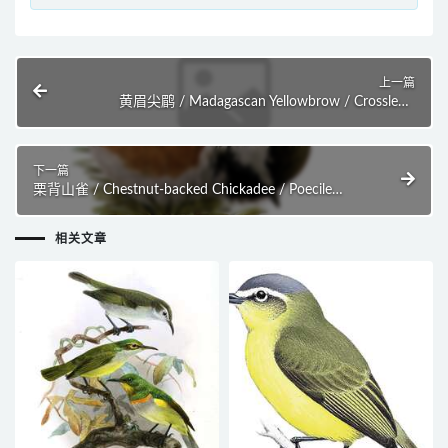
上一篇
黄眉尖鹛 / Madagascan Yellowbrow / Crossleyia
xanthophrys
下一篇
栗背山雀 / Chestnut-backed Chickadee / Poecile
rufescens
相关文章