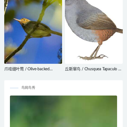
爪哇缝叶莺 / Olive-backed
丘斯窜鸟 / Chusquea Tapaculo /
Tailorbird / Orthotomus sepium
Scytalopus parkeri
鸟网鸟秀