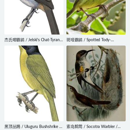
杰氏唧霸鹟 / Jelski’s Chat-Tyrant
斑哑霸鹟 / Spotted Tody-
/ Silvicultrix jelskii
Flycatcher / Todirostrum
maculatum
黑顶丛鵙 / Uluguru Bushshrike /
索岛鹪莺 / Socotra Warbler /