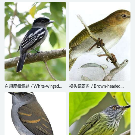
白翅厚嘴霸鹟 / White-winged
褐头绿莺雀 / Brown-headed
Becard / Pachyramphus
Greenlet / Hylophilus brunneiceps
polychopterus