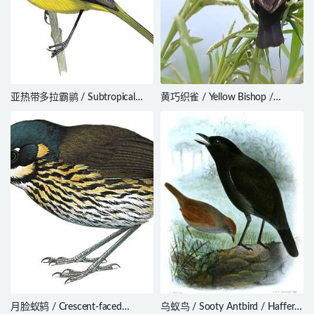
亚热带多拉霸鹟 / Subtropical
黄巧织雀 / Yellow Bishop /
Doradito / Pseudocolopteryx
Euplectes capensis
acutipennis
月脸蚁鸫 / Crescent-faced
乌蚁鸟 / Sooty Antbird / Hafferia