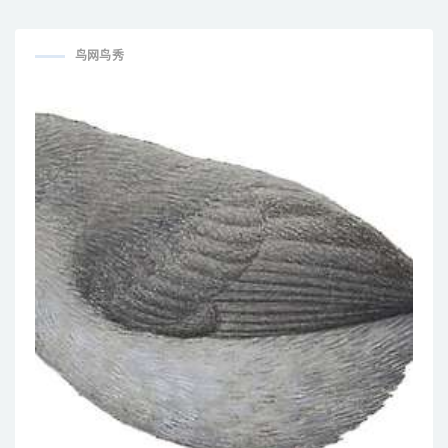
Antpitta / Grallaricula lineifrons
fortis
鸟网鸟秀