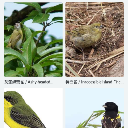
Malaconotus alius
Incana incana
灰颈绿莺雀 / Ashy-headed
特岛雀 / Inaccessible Island Finch
Greenlet / Hylophilus pectoralis
/ Nesospiza acunhae