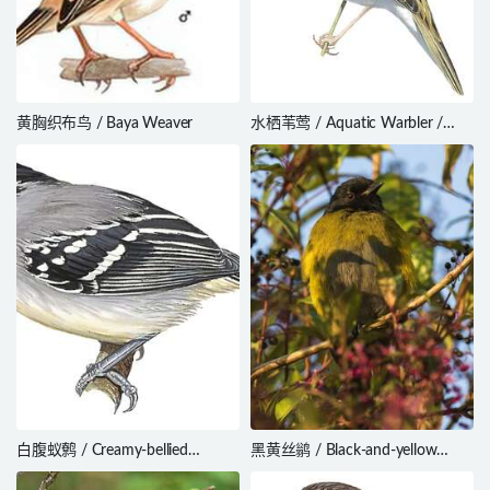
黄胸织布鸟 / Baya Weaver
水栖苇莺 / Aquatic Warbler /
Acrocephalus paludicola
白腹蚁鹩 / Creamy-bellied
黑黄丝鹟 / Black-and-yellow
Antwren / Herpsilochmus
Phainoptila / Phainoptila