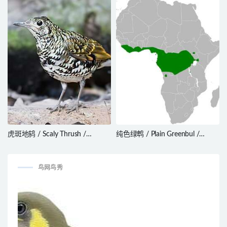
虎斑地鸫 / Scaly Thrush /
纯色绿鹎 / Plain Greenbul /
Zoothera dauma
Eurillas curvirostris
鸟网鸟秀