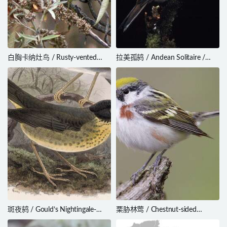
白胸卡纳灶鸟 / Rusty-vented
拉美孤鸫 / Andean Solitaire /
Canastero / Asthenes dorbignyi
Myadestes ralloides
斑夜鸫 / Gould’s Nightingale-
栗胁林莺 / Chestnut-sided
Thrush / Catharus dryas
Warbler / Setophaga pensylvanica