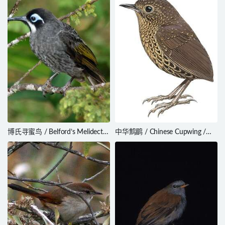
motacilloides
melanoxantha
博氏寻蜜鸟 / Belford’s Melidectes
中华鹪鹛 / Chinese Cupwing /
/ Melidectes belfordi
Pnoepyga mutica