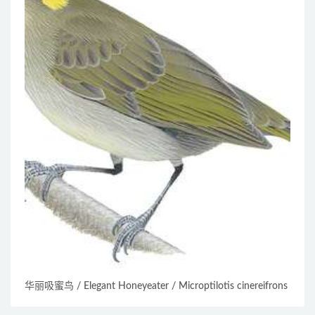
华丽吸蜜鸟 / Elegant Honeyeater / Microptilotis cinereifrons