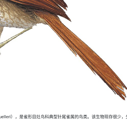
leuca muelleri），是雀形目灶鸟科典型针尾雀属的鸟类。该生物现存很少