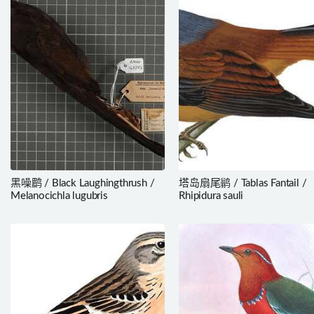
黑噪鹛 / Black Laughingthrush /
塔岛扇尾鹟 / Tablas Fantail /
Melanocichla lugubris
Rhipidura sauli