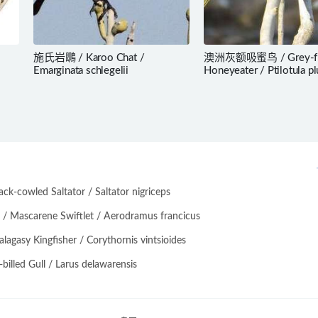
施氏岩䳭 / Karoo Chat /
澳洲灰额吸蜜鸟 / Grey-fr
Emarginata schlegelii
Honeyeater / Ptilotula p
-cowled Saltator / Saltator nigriceps
scarene Swiftlet / Aerodramus francicus
asy Kingfisher / Corythornis vintsioides
lled Gull / Larus delawarensis