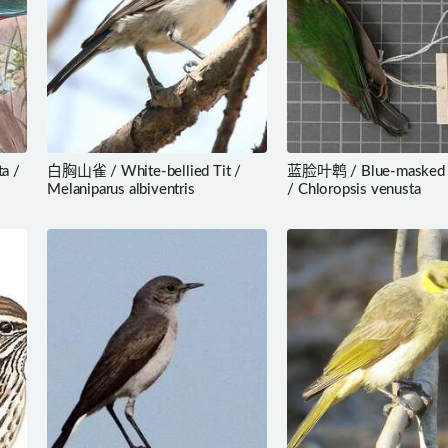
a /
白胸山雀 / White-bellied Tit /
蓝脸叶鹎 / Blue-masked L
Melaniparus albiventris
/ Chloropsis venusta