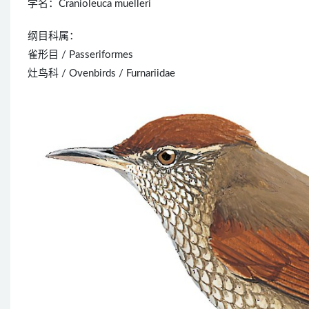
学名：Cranioleuca muelleri
纲目科属：
雀形目 / Passeriformes
灶鸟科 / Ovenbirds / Furnariidae