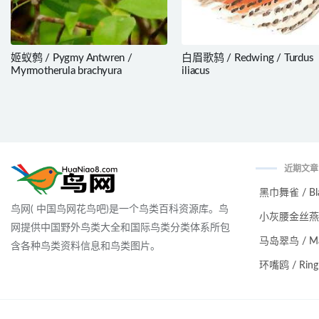
姬蚁鹩 / Pygmy Antwren /
白眉歌鸫 / Redwing / Turdus
Myrmotherula brachyura
iliacus
近期文章
黑巾舞雀 / Black
鸟网( 中国鸟网花鸟吧)是一个鸟类百科资源库。鸟
小灰腰金丝燕 / Ma
网提供中国野外鸟类大全和国际鸟类分类体系所包
马岛翠鸟 / Malag
含各种鸟类资料信息和鸟类图片。
环嘴鸥 / Ring-bi