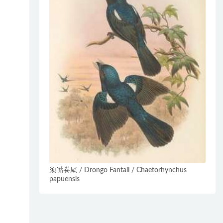
须嘴卷尾 / Drongo Fantail / Chaetorhynchus
papuensis