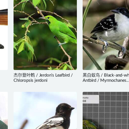
杰尔登叶鹎 / Jerdon’s Leafbird /
黑白蚁鸟 / Black-and-wh
Chloropsis jerdoni
Antbird / Myrmochanes
hemileucus