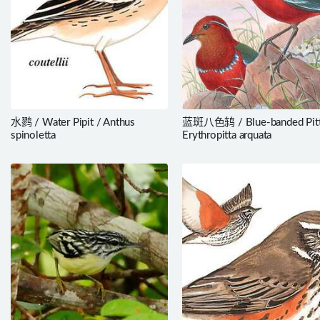
水鹨 / Water Pipit / Anthus
蓝斑八色鸫 / Blue-banded Pitt
spinoletta
Erythropitta arquata