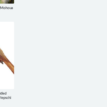
 Mohoua
tled
rlepschi