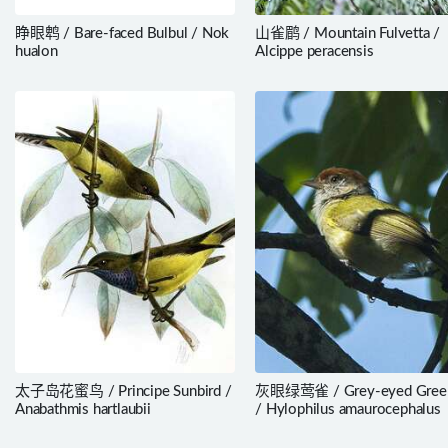
睁眼鹎 / Bare-faced Bulbul / Nok
山雀鹛 / Mountain Fulvetta /
hualon
Alcippe peracensis
太子岛花蜜鸟 / Principe Sunbird /
灰眼绿莺雀 / Grey-eyed Green
Anabathmis hartlaubii
/ Hylophilus amaurocephalus