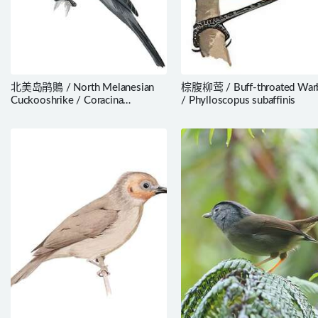
北美岛鹃鵙 / North Melanesian
棕腹柳莺 / Buff-throated Warb
Cuckooshrike / Coracina
/ Phylloscopus subaffinis
welchmani