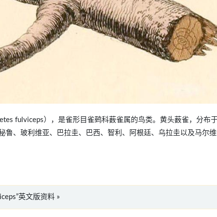
Atlapetes fulviceps），是雀形目雀鹀科薮雀属的鸟类。黄头薮雀，分布
秘鲁、玻利维亚、巴拉圭、巴西、智利、阿根廷、乌拉圭以及马尔维
ulviceps”英文版资料 »