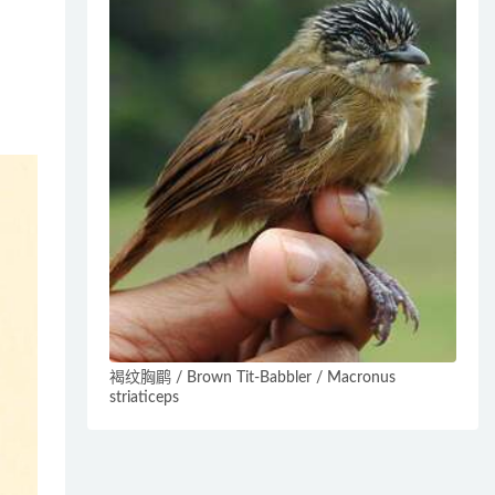
褐纹胸鹛 / Brown Tit-Babbler / Macronus
striaticeps