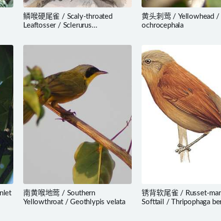
鳞喉硬尾雀 / Scaly-throated
黄头刺莺 / Yellowhead /
Leaftosser / Sclerurus
ochrocephala
guatemalensis
let
南黄喉地莺 / Southern
锈背软尾雀 / Russet-man
Yellowthroat / Geothlypis velata
Softtail / Thripophaga be