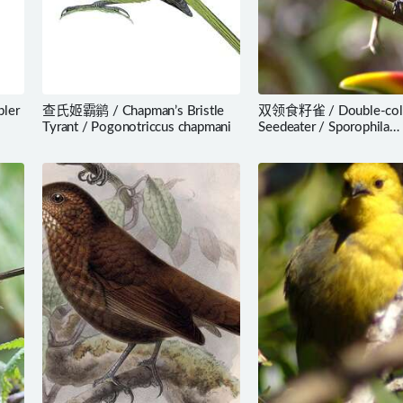
ler
查氏姬霸鹟 / Chapman’s Bristle
双领食籽雀 / Double-coll
Tyrant / Pogonotriccus chapmani
Seedeater / Sporophila
caerulescens