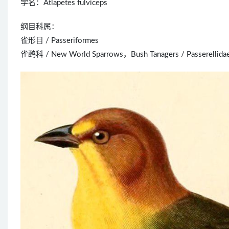
学名：Atlapetes fulviceps
纲目科属：
雀形目 / Passeriformes
雀鹀科 / New World Sparrows，Bush Tanagers / Passerellida