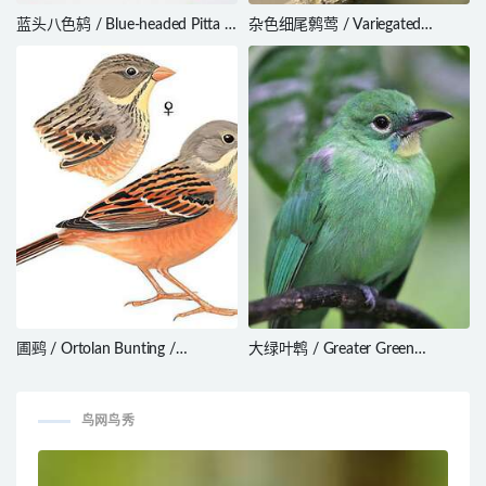
蓝头八色鸫 / Blue-headed Pitta /
杂色细尾鹩莺 / Variegated
Hydrornis baudii
Fairywren / Malurus lamberti
圃鹀 / Ortolan Bunting /
大绿叶鹎 / Greater Green
Emberiza hortulana
Leafbird / Chloropsis sonnerati
鸟网鸟秀