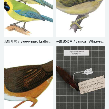
蓝翅叶鹎 / Blue-winged Leafbird /
萨摩绣眼鸟 / Samoan White-eye
Chloropsis cochinchinensis
/ Zosterops samoensis