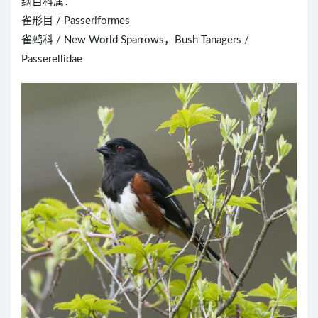
纲目科属：
雀形目 / Passeriformes
雀鹀科 / New World Sparrows，Bush Tanagers /
Passerellidae