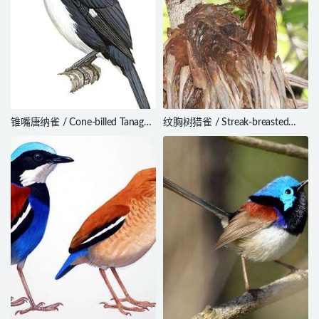
锥嘴唐纳雀 / Cone-billed Tanager
纹胸树猎雀 / Streak-breasted
/ Conothraupis mesoleuca
Treehunter / Thripadectes
rufobrunneus