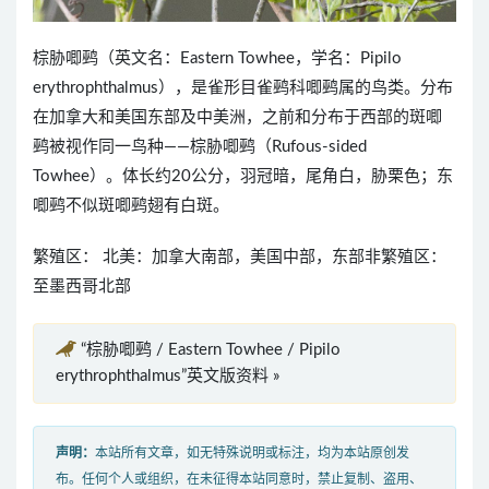
棕胁唧鹀（英文名：Eastern Towhee，学名：Pipilo
erythrophthalmus），是雀形目雀鹀科唧鹀属的鸟类。分布
在加拿大和美国东部及中美洲，之前和分布于西部的斑唧
鹀被视作同一鸟种——棕胁唧鹀（Rufous-sided
Towhee）。体长约20公分，羽冠暗，尾角白，胁栗色；东
唧鹀不似斑唧鹀翅有白斑。
繁殖区： 北美：加拿大南部，美国中部，东部非繁殖区：
至墨西哥北部
“棕胁唧鹀 / Eastern Towhee / Pipilo
erythrophthalmus”英文版资料 »
声明：
本站所有文章，如无特殊说明或标注，均为本站原创发
布。任何个人或组织，在未征得本站同意时，禁止复制、盗用、