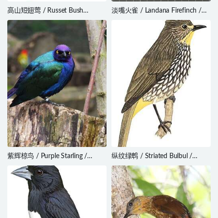
高山短翅莺 / Russet Bush
淡嘴火雀 / Landana Firefinch /
Warbler / Locustella mandelli
Lagonosticta landanae
紫辉椋鸟 / Purple Starling /
纵纹绿鹎 / Striated Bulbul /
Lamprotornis purpureus
Alcurus striatus