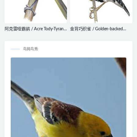
阿克雷哑霸鹟 / Acre Tody-Tyrant
金背巧织雀 / Golden-backed
/ Hemitriccus cohnhafti
Bishop / Euplectes aureus
鸟网鸟秀