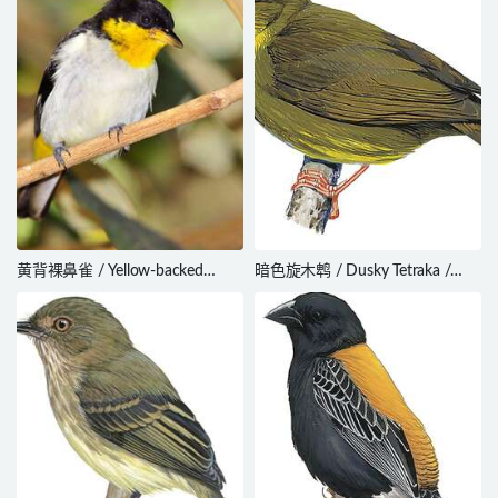
黄背裸鼻雀 / Yellow-backed
暗色旋木鹎 / Dusky Tetraka /
Tanager / Hemithraupis flavicollis
Xanthomixis tenebrosa