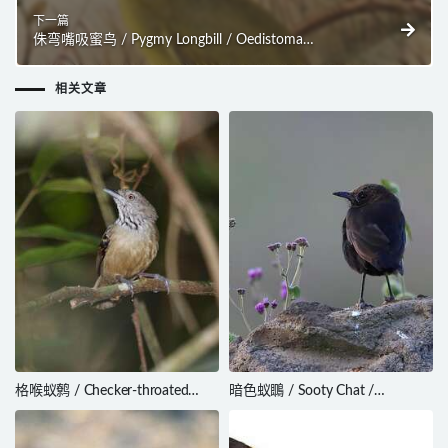
下一篇
侏弯嘴吸蜜鸟 / Pygmy Longbill / Oedistoma
pygmaeum
相关文章
格喉蚁鹩 / Checker-throated
暗色蚁䳭 / Sooty Chat /
Stipplethroat / Epinecrophylla
Myrmecocichla nigra
fulviventris