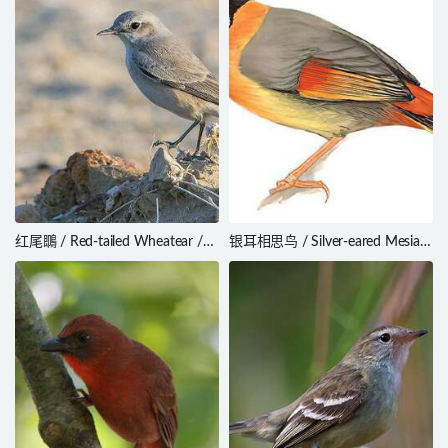
红尾䳭 / Red-tailed Wheatear /
银耳相思鸟 / Silver-eared Mesia /
Oenanthe chrysopygia
Leiothrix argentauris