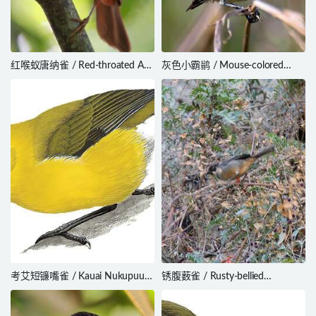
红喉蚁唐纳雀 / Red-throated Ant
灰色小霸鹟 / Mouse-colored
Tanager / Habia fuscicauda
Tyrannulet / Phaeomyias murina
考艾短镰嘴雀 / Kauai Nukupuu /
锈腹薮雀 / Rusty-bellied
Hemignathus hanapepe
Brushfinch / Atlapetes nationi