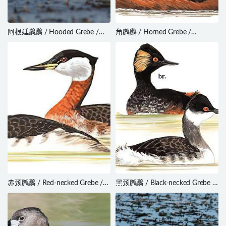
阿根廷䴙䴘 / Hooded Grebe /
角䴙䴘 / Horned Grebe /
Podiceps gallardoi
Podiceps auritus
赤颈䴙䴘 / Red-necked Grebe /
黑颈䴙䴘 / Black-necked Grebe /
Podiceps grisegena
Podiceps nigricollis