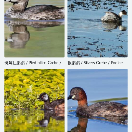
斑嘴巨䴙䴘 / Pied-billed Grebe /
银䴙䴘 / Silvery Grebe / Podiceps
Podilymbus podiceps
occipitalis