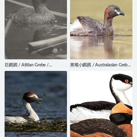
巨䴙䴘 / Atitlan Grebe /
黑喉小䴙䴘 / Australasian Grebe
Podilymbus gigas
/ Tachybaptus novaehollandiae