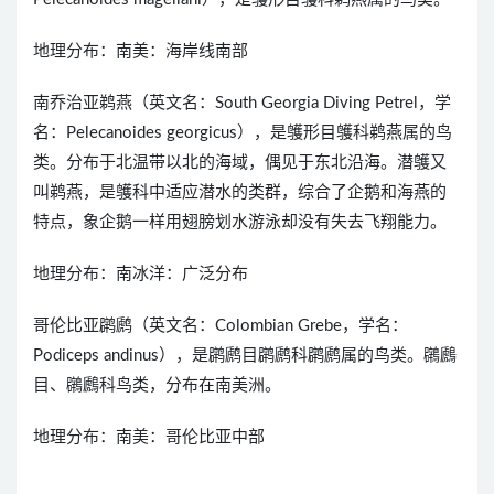
地理分布：南美：海岸线南部
南乔治亚鹈燕（英文名：South Georgia Diving Petrel，学
名：Pelecanoides georgicus），是鹱形目鹱科鹈燕属的鸟
类。分布于北温带以北的海域，偶见于东北沿海。潜鹱又
叫鹈燕，是鹱科中适应潜水的类群，综合了企鹅和海燕的
特点，象企鹅一样用翅膀划水游泳却没有失去飞翔能力。
地理分布：南冰洋：广泛分布
哥伦比亚䴙䴘（英文名：Colombian Grebe，学名：
Podiceps andinus），是䴙䴘目䴙䴘科䴙䴘属的鸟类。鸊鷉
目、鸊鷉科鸟类，分布在南美洲。
地理分布：南美：哥伦比亚中部