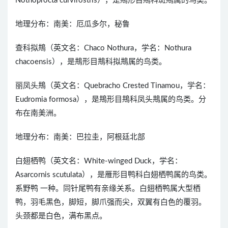
Nothoprocta curvirostris），是䳍形目䳍科斑䳍属的鸟类。
地理分布：南美：厄瓜多尔，秘鲁
查科拟䳍（英文名：Chaco Nothura，学名：Nothura
chacoensis），是䳍形目䳍科拟䳍属的鸟类。
丽凤头䳍（英文名：Quebracho Crested Tinamou，学名：
Eudromia formosa），是䳍形目䳍科凤头䳍属的鸟类。分
布在南美洲。
地理分布：南美：巴拉圭，阿根廷北部
白翅栖鸭（英文名：White-winged Duck，学名：
Asarcornis scutulata），是雁形目鸭科白翅栖鸭属的鸟类。
系野鸭 一种。同针尾鸭有亲缘关系。白翅栖鸭属大型栖
鸭，羽毛黑色，脚短，脚爪强而尖，双翼有白色的覆羽。
头颈都是白色，满布黑点。