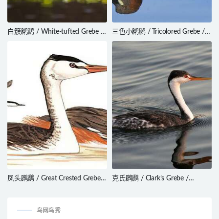
白簇䴙䴘 / White-tufted Grebe /
三色小䴙䴘 / Tricolored Grebe /
Rollandia rolland
Tachybaptus tricolor
凤头䴙䴘 / Great Crested Grebe /
克氏䴙䴘 / Clark’s Grebe /
Podiceps cristatus
Aechmophorus clarkii
鸟网鸟秀