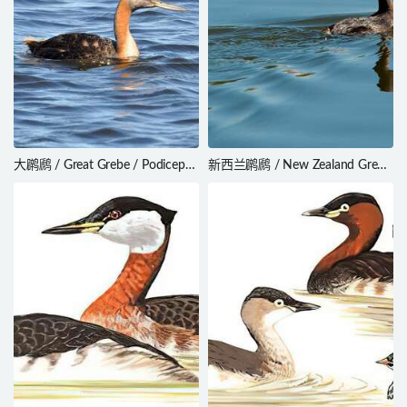
大䴙䴘 / Great Grebe / Podiceps
新西兰䴙䴘 / New Zealand Grebe
major
/ Poliocephalus rufopectus