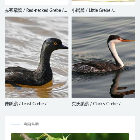
赤颈䴙䴘 / Red-necked Grebe /
小䴙䴘 / Little Grebe /
Podiceps grisegena
Tachybaptus ruficollis
侏䴙䴘 / Least Grebe /
克氏䴙䴘 / Clark’s Grebe /
Tachybaptus dominicus
Aechmophorus clarkii
鸟网鸟秀