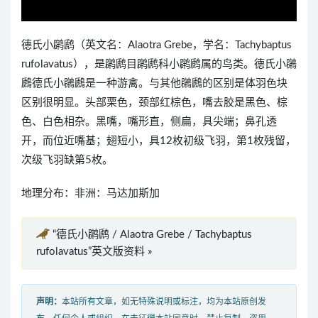
德氏小䴙䴘（英文名：Alaotra Grebe，学名：Tachybaptus
rufolavatus），是䴙䴘目䴙䴘科小䴙䴘属的鸟类。德氏小鸊
鷉德氏小鸊鷉是一种游禽。与其他鸊鷉的区别是体羽色块
区别很明显。头部栗色，颈部红棕色，嘴去胶是黑色、棕
色、白色相杂。黑嘴，嘴形直，侧扁，具尖端；鼻孔透
开，而位近嘴基；翅短小，具12枚初级飞羽，第1枚残留，
次级飞羽缺第5枚。
地理分布：非洲：马达加斯加
“德氏小䴙䴘 / Alaotra Grebe / Tachybaptus
rufolavatus”英文版资料 »
声明：
本站所有文章，如无特殊说明或标注，均为本站原创发