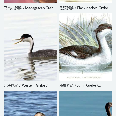
马岛小䴙䴘 / Madagascan Grebe
黑颈䴙䴘 / Black-necked Grebe /
/ Tachybaptus pelzelnii
Podiceps nigricollis
北美䴙䴘 / Western Grebe /
秘鲁䴙䴘 / Junin Grebe /
Aechmophorus occidentalis
Podiceps taczanowskii