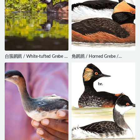
白簇䴙䴘 / White-tufted Grebe /
角䴙䴘 / Horned Grebe /
Rollandia rolland
Podiceps auritus