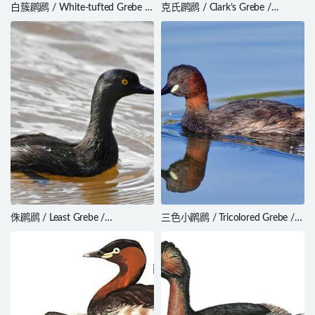
白簇䴙䴘 / White-tufted Grebe /
克氏䴙䴘 / Clark’s Grebe /
Rollandia rolland
Aechmophorus clarkii
侏䴙䴘 / Least Grebe /
三色小䴙䴘 / Tricolored Grebe /
Tachybaptus dominicus
Tachybaptus tricolor