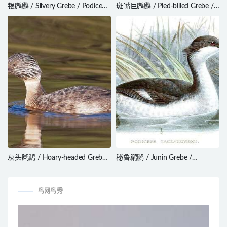
银䴙䴘 / Silvery Grebe / Podiceps
斑嘴巨䴙䴘 / Pied-billed Grebe /
occipitalis
Podilymbus podiceps
灰头䴙䴘 / Hoary-headed Grebe /
秘鲁䴙䴘 / Junin Grebe /
Poliocephalus poliocephalus
Podiceps taczanowskii
鸟网鸟秀