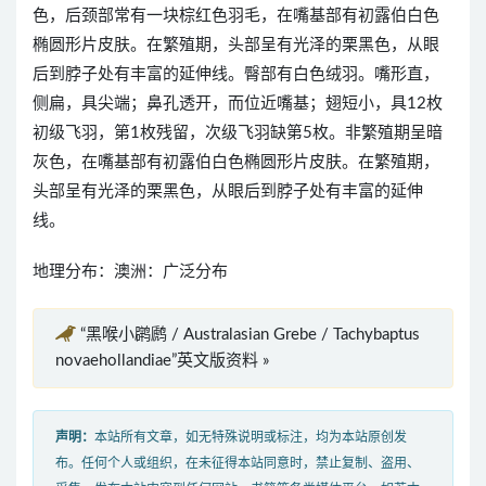
色，后颈部常有一块棕红色羽毛，在嘴基部有初露伯白色
椭圆形片皮肤。在繁殖期，头部呈有光泽的栗黑色，从眼
后到脖子处有丰富的延伸线。臀部有白色绒羽。嘴形直，
侧扁，具尖端；鼻孔透开，而位近嘴基；翅短小，具12枚
初级飞羽，第1枚残留，次级飞羽缺第5枚。非繁殖期呈暗
灰色，在嘴基部有初露伯白色椭圆形片皮肤。在繁殖期，
头部呈有光泽的栗黑色，从眼后到脖子处有丰富的延伸
线。
地理分布：澳洲：广泛分布
“黑喉小䴙䴘 / Australasian Grebe / Tachybaptus
novaehollandiae”英文版资料 »
声明：
本站所有文章，如无特殊说明或标注，均为本站原创发
布。任何个人或组织，在未征得本站同意时，禁止复制、盗用、