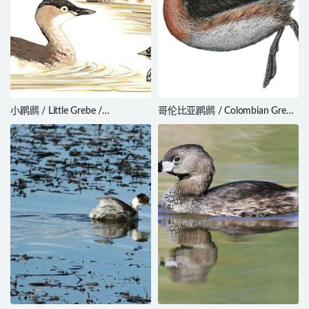
小䴙䴘 / Little Grebe /
哥伦比亚䴙䴘 / Colombian Grebe
Tachybaptus ruficollis
/ Podiceps andinus