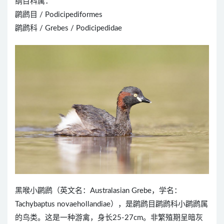
纲目科属：
䴙䴘目 / Podicipediformes
䴙䴘科 / Grebes / Podicipedidae
黑喉小䴙䴘（英文名：Australasian Grebe，学名：
Tachybaptus novaehollandiae），是䴙䴘目䴙䴘科小䴙䴘属
的鸟类。这是一种游禽，身长25-27cm。非繁殖期呈暗灰