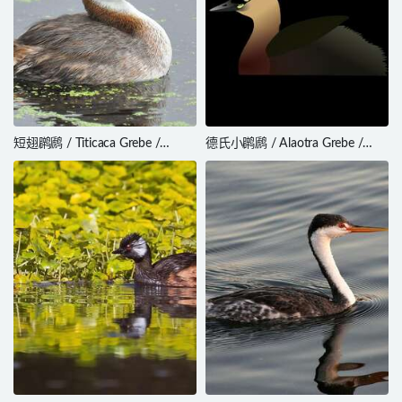
短翅䴙䴘 / Titicaca Grebe /
德氏小䴙䴘 / Alaotra Grebe /
Rollandia microptera
Tachybaptus rufolavatus