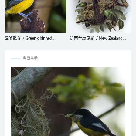
绿喉歌雀 / Green-chinned
新西兰扇尾鹟 / New Zealand
Euphonia / Euphonia chalybea
Fantail / Rhipidura fuliginosa
鸟网鸟秀