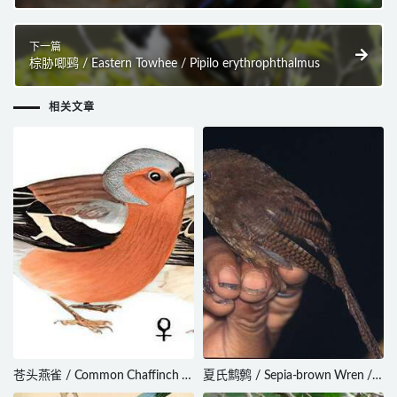
Polyplectron napoleonis
下一篇
棕胁唧鹀 / Eastern Towhee / Pipilo erythrophthalmus
相关文章
苍头燕雀 / Common Chaffinch /
夏氏鹪鹩 / Sepia-brown Wren /
Fringilla coelebs
Cinnycerthia olivascens