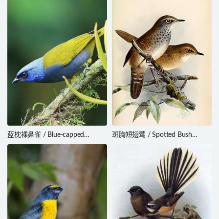
蓝枕裸鼻雀 / Blue-capped
斑胸短翅莺 / Spotted Bush
Tanager / Sporathraupis
Warbler / Locustella thoracica
cyanocephala