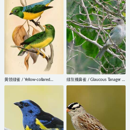
黄领绿雀 / Yellow-collared
绿灰裸鼻雀 / Glaucous Tanager /
Chlorophonia / Chlorophonia
Thraupis glaucocolpa
flavirostris