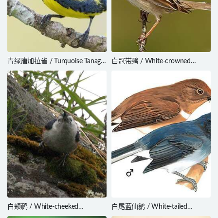
青绿唐加拉雀 / Turquoise Tanager
白冠带鹀 / White-crowned
/ Tangara mexicana
Sparrow / Zonotrichia leucophrys
白颊䴓 / White-cheeked
白尾蓝仙鹟 / White-tailed
Nuthatch / Sitta leucopsis
Flycatcher / Cyornis concretus