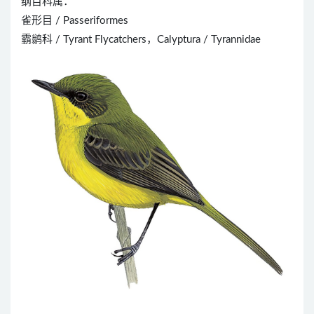
纲目科属：
雀形目 / Passeriformes
霸鹟科 / Tyrant Flycatchers，Calyptura / Tyrannidae