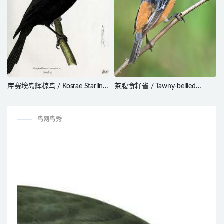
库赛埃岛辉椋鸟 / Kosrae Starling
茶腹食籽雀 / Tawny-bellied
/ Aplonis corvina
Seedeater / Sporophila
hypoxantha
鸟网鸟秀