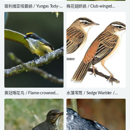
玻利维亚哑霸鹟 / Yungas Tody-
梅花翅娇鹟 / Club-winged
Tyrant / Hemitriccus spodiops
Manakin / Machaeropterus
deliciosus
黄冠啄花鸟 / Flame-crowned
水蒲苇莺 / Sedge Warbler /
Flowerpecker / Dicaeum anthonyi
Acrocephalus schoenobaenus