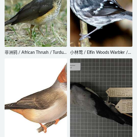
非洲鸫 / African Thrush / Turdus
小林莺 / Elfin Woods Warbler /
pelios
Setophaga angelae