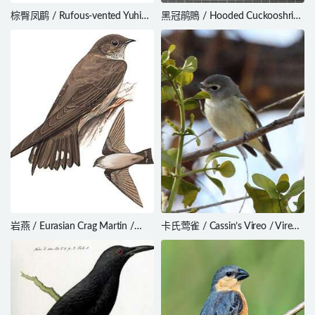
棕臀凤鹛 / Rufous-vented Yuhina
黑冠鹃鵙 / Hooded Cuckooshrike
/ Yuhina occipitalis
/ Coracina longicauda
岩燕 / Eurasian Crag Martin /
卡氏莺雀 / Cassin’s Vireo / Vireo
Ptyonoprogne rupestris
cassinii