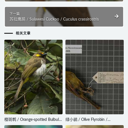
下一篇
苏拉鹰鹃 / Sulawesi Cuckoo / Cuculus crassirostris
相关文章
橙斑鹎 / Orange-spotted Bulbul /
绿小鹟 / Olive Flyrobin /
Pycnonotus bimaculatus
Kempiella flavovirescens