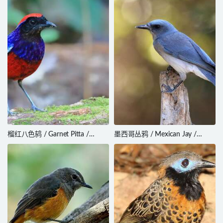
榴红八色鸫 / Garnet Pitta /
墨西哥丛鸦 / Mexican Jay /
Erythropitta granatina
Aphelocoma wollweberi