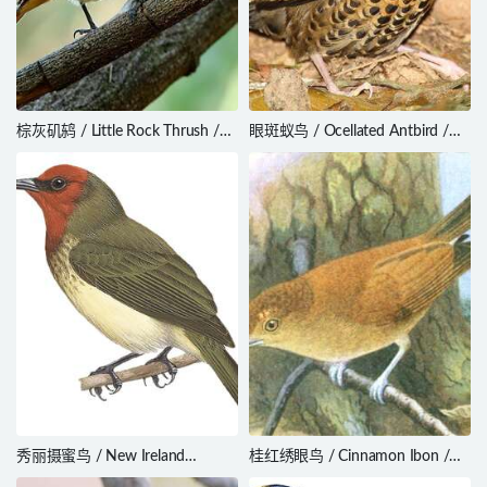
棕灰矶鸫 / Little Rock Thrush /
眼斑蚁鸟 / Ocellated Antbird /
Monticola rufocinereus
Phaenostictus mcleannani
秀丽摄蜜鸟 / New Ireland
桂红绣眼鸟 / Cinnamon Ibon /
Myzomela / Myzomela pulchella
Hypocryptadius cinnamomeus