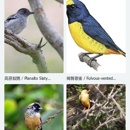
高原蚁鵙 / Planalto Slaty
褐臀歌雀 / Fulvous-vented
Antshrike / Thamnophilus pelzelni
Euphonia / Euphonia fulvicrissa