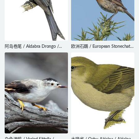
阿岛卷尾 / Aldabra Drongo /
欧洲石䳭 / European Stonechat /
Dicrurus aldabranus
Saxicola rubicola