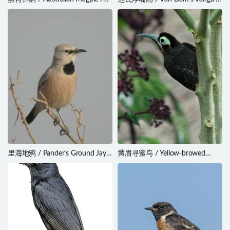
Gymnorhina tibicen
Xenopirostris damii
里海地鸦 / Pander’s Ground Jay /
黄眉寻蜜鸟 / Yellow-browed
Podoces panderi
Melidectes / Melidectes
rufocrissalis