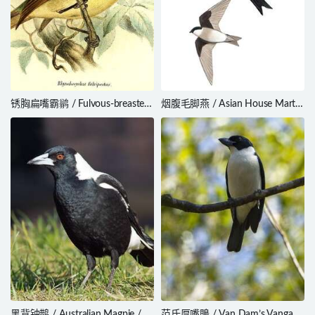
锈胸扁嘴霸鹟 / Fulvous-breasted
烟腹毛脚燕 / Asian House Martin
Flatbill / Rhynchocyclus
/ Delichon dasypus
fulvipectus
黑背钟鹊 / Australian Magpie /
范氏厚嘴鵙 / Van Dam’s Vanga /