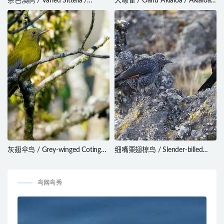
杂色澳䴓 / Varied Sittella /
大喙雀 / Oahu Akialoa / Akialoa
Daphoenositta chrysoptera
ellisiana
灰翅伞鸟 / Grey-winged Cotinga /
细嘴栗翅椋鸟 / Slender-billed
Tijuca condita
Starling / Onychognathus
tenuirostris
鸟网鸟秀