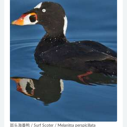
斑头海番鸭 / Surf Scoter / Melanitta perspicillata