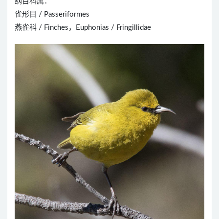
纲目科属：
雀形目 / Passeriformes
燕雀科 / Finches，Euphonias / Fringillidae