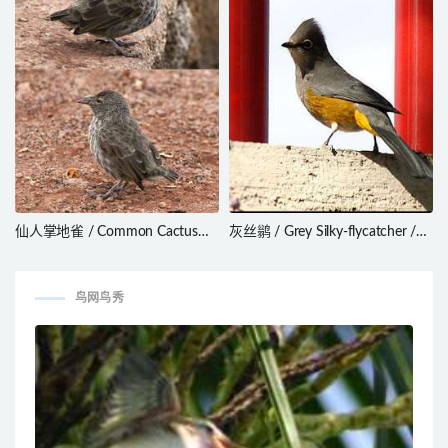
仙人掌地雀 / Common Cactus
灰丝鹟 / Grey Silky-flycatcher /
Finch / Geospiza scandens
Ptiliogonys cinereus
鸟网鸟秀