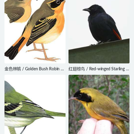
金色林鸲 / Golden Bush Robin /
红翅椋鸟 / Red-winged Starling /
Tarsiger chrysaeus
Onychognathus morio