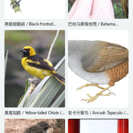
黑额姬霸鹟 / Black-fronted
巴哈马黄喉地莺 / Bahama
Tyrannulet / Phylloscartes
Yellowthroat / Geothlypis rostrata
nigrifrons
黄尾拟鹂 / Yellow-tailed Oriole /
安卡什窜鸟 / Ancash Tapaculo /
Icterus mesomelas
Scytalopus affinis