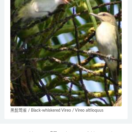
黑髭莺雀 / Black-whiskered Vireo / Vireo altiloquus