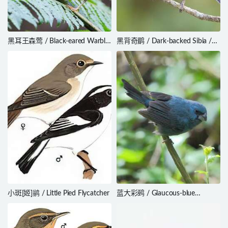
黑耳王森莺 / Black-eared Warbler
黑背奇鹛 / Dark-backed Sibia /
/ Basileuterus melanotis
Heterophasia melanoleuca
小斑[姬]鹟 / Little Pied Flycatcher
蓝大彩鹀 / Glaucous-blue
Grosbeak / Cyanoloxia
glaucocaerulea