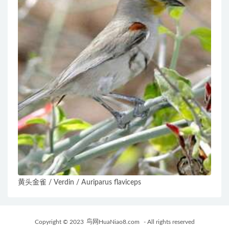
黄头金雀 / Verdin / Auriparus flaviceps
Copyright © 2023
鸟网HuaNiao8.com
- All rights reserved