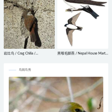
岩灶鸟 / Crag Chilia /
黑喉毛脚燕 / Nepal House Martin
Ochetorhynchus melanurus
/ Delichon nipalense
鸟网鸟秀