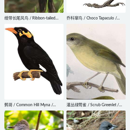
绶带长尾风鸟 / Ribbon-tailed
乔科窜鸟 / Choco Tapaculo /
Astrapia / Astrapia mayeri
Scytalopus chocoensis
鹩哥 / Common Hill Myna /
灌丛绿莺雀 / Scrub Greenlet /
Gracula religiosa
Hylophilus flavipes