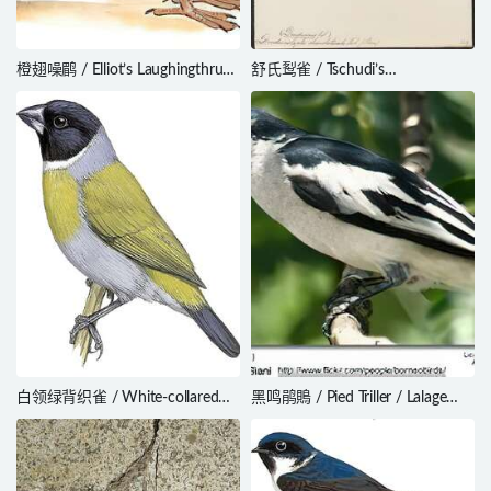
橙翅噪鹛 / Elliot’s Laughingthrush
舒氏䴕雀 / Tschudi’s
/ Trochalopteron elliotii
Woodcreeper / Xiphorhynchus
chunchotambo
白领绿背织雀 / White-collared
黑鸣鹃鵙 / Pied Triller / Lalage
Oliveback / Nesocharis ansorgei
nigra