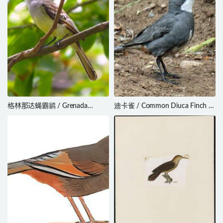
格林那达蝇霸鹟 / Grenada
迪卡雀 / Common Diuca Finch /
Flycatcher / Myiarchus nugator
Diuca diuca