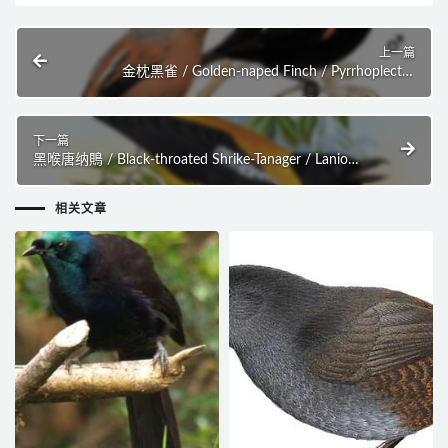
上一篇
金枕黑雀 / Golden-naped Finch / Pyrrhoplectes
epauletta
下一篇
黑喉唐纳鵙 / Black-throated Shrike-Tanager / Lanio
aurantius
相关文章