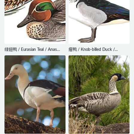
绿翅鸭 / Eurasian Teal / Anas
瘤鸭 / Knob-billed Duck /
crecca
Sarkidiornis melanotos