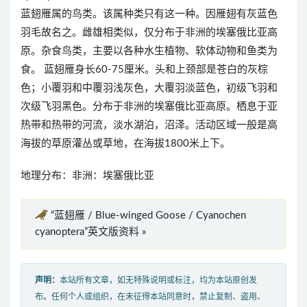
蓝翅雁属的鸟类。该属种类只有这一种。因雁翅有灰蓝色
羽毛故名之。雌雄相类似，仅分布于非洲的埃塞俄比亚高
原。杂食鸟类，主要以各种水生植物、软体动物和鱼类为
食。 蓝翅雁身长60-75厘米。头和上颈部是苍白的灰棕
色；小覆羽和中覆羽浅灰色，大覆羽淡蓝色，初级飞羽和
次级飞羽黑色。分布于非洲的埃塞俄比亚高原。栖息于亚
热带和热带的河流，淡水湖泊，沼泽。活动区域一般是高
海拔的草原灌丛或草地，在海拔1800米上下。
地理分布：非洲：埃塞俄比亚
“蓝翅雁 / Blue-winged Goose / Cyanochen
cyanoptera”英文版资料 »
声明：
本站所有文章，如无特殊说明或标注，均为本站原创发
布。任何个人或组织，在未征得本站同意时，禁止复制、盗用、