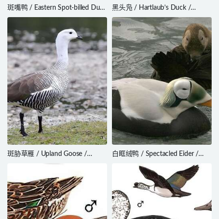
斑嘴鸭 / Eastern Spot-billed Duck
黑头凫 / Hartlaub’s Duck /
/ Anas zonorhyncha
Pteronetta hartlaubii
斑胁草雁 / Upland Goose /
白眶绒鸭 / Spectacled Eider /
Chloephaga picta
Somateria fischeri