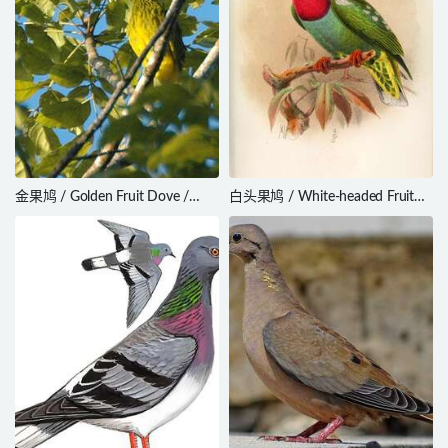
金果鸠 / Golden Fruit Dove /
白头果鸠 / White-headed Fruit
Ptilinopus luteovirens
Dove / Ptilinopus eugeniae