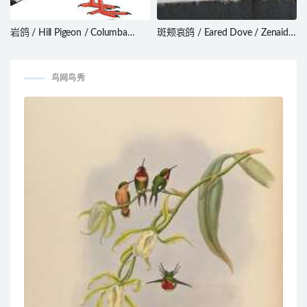
岩鸽 / Hill Pigeon / Columba
斑颊哀鸽 / Eared Dove / Zenaida
rupestris
auriculata
鸟网鸟秀