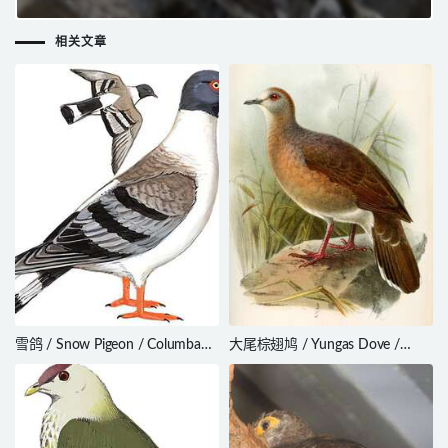
rufipennis
相关文章
雪鸽 / Snow Pigeon / Columba
大尾棕翅鸠 / Yungas Dove /
leuconota
Leptotila megalura