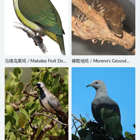
马喀岛果鸠 / Makatea Fruit Dove
裸眶地鸠 / Moreno’s Ground
/ Ptilinopus chalcurus
Dove / Metriopelia morenoi