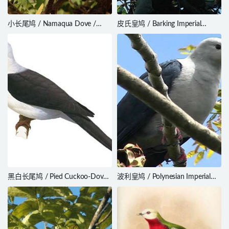
小长尾鸠 / Namaqua Dove /
皮氏皇鸠 / Barking Imperial
Oena capensis
Pigeon / Ducula latrans
黑白长尾鸠 / Pied Cuckoo-Dove /
波利皇鸠 / Polynesian Imperial
Reinwardtoena browni
Pigeon / Ducula aurorae