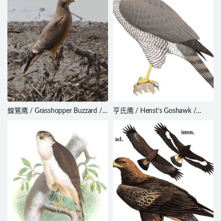
蝗鵟鹰 / Grasshopper Buzzard /
亨氏鹰 / Henst’s Goshawk /
Butastur rufipennis
Accipiter henstii