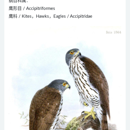
纲目科属：
鹰形目 / Accipitriformes
鹰科 / Kites，Hawks，Eagles / Accipitridae