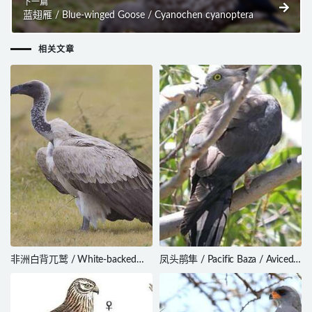
下一篇
蓝翅雁 / Blue-winged Goose / Cyanochen cyanoptera
相关文章
非洲白背兀鹫 / White-backed
凤头鹃隼 / Pacific Baza / Aviceda
Vulture / Gyps africanus
subcristata