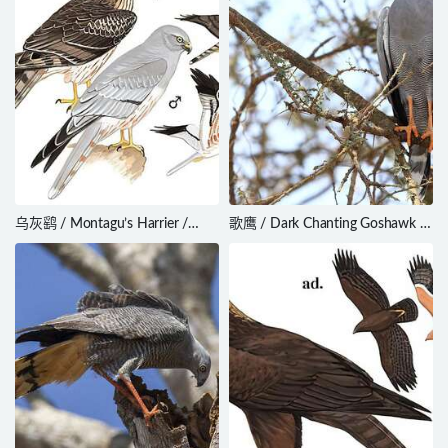
乌灰鹞 / Montagu’s Harrier /
歌鹰 / Dark Chanting Goshawk /
Circus pygargus
Melierax metabates