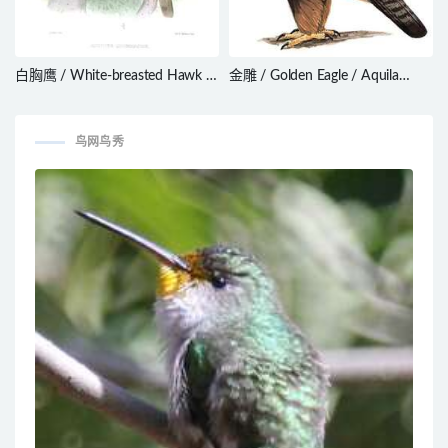
白胸鹰 / White-breasted Hawk /
金雕 / Golden Eagle / Aquila
Accipiter chionogaster
chrysaetos
鸟网鸟秀