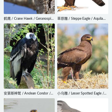
鹤鹰 / Crane Hawk / Geranospiza
草原雕 / Steppe Eagle / Aquila
caerulescens
nipalensis
安第斯神鹫 / Andean Condor /
小乌雕 / Lesser Spotted Eagle /
Vultur gryphus
Clanga pomarina