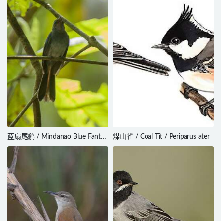
quinquestriata
蓝扇尾鹟 / Mindanao Blue Fantail
煤山雀 / Coal Tit / Periparus ater
/ Rhipidura superciliaris