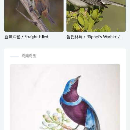
直嘴芦雀 / Straight-billed
鲁氏林莺 / Rüppell’s Warbler /
Reedhaunter / Limnoctites
Curruca ruppeli
rectirostris
鸟网鸟秀