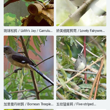
琉球松鸦 / Lidth’s Jay / Garrulus
娇美细尾鹩莺 / Lovely Fairywren
lidthi
/ Malurus amabilis
加里曼丹树鹊 / Bornean Treepie /
五纹猛雀鹀 / Five-striped
Dendrocitta cinerascens
Sparrow / Amphispiza