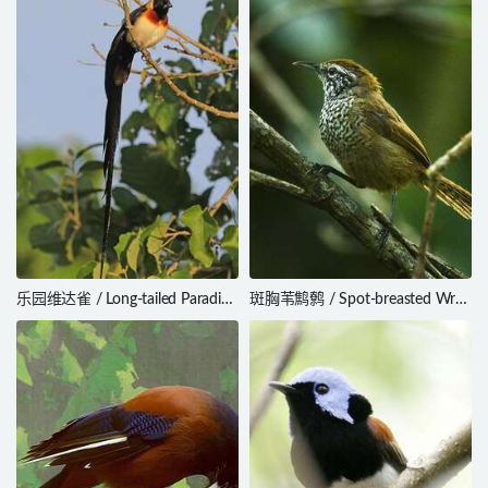
乐园维达雀 / Long-tailed Paradise
斑胸苇鹪鹩 / Spot-breasted Wren
Whydah / Vidua paradisaea
/ Pheugopedius maculipectus