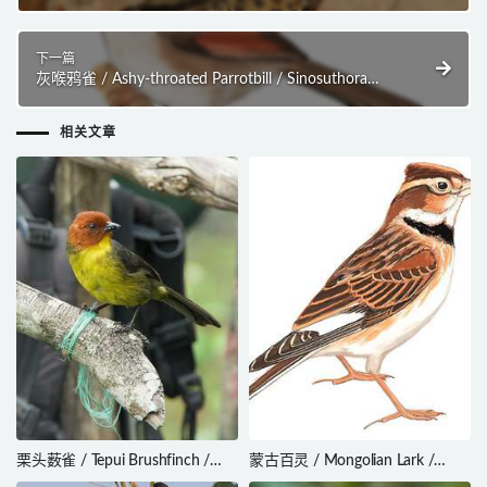
mcleannani
下一篇
灰喉鸦雀 / Ashy-throated Parrotbill / Sinosuthora
alphonsiana
相关文章
栗头薮雀 / Tepui Brushfinch /
蒙古百灵 / Mongolian Lark /
Atlapetes personatus
Melanocorypha mongolica