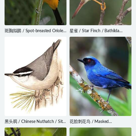
斑胸拟鹂 / Spot-breasted Oriole /
星雀 / Star Finch / Bathilda
Icterus pectoralis
ruficauda
黑头䴓 / Chinese Nuthatch / Sitta
花脸刺花鸟 / Masked
villosa
Flowerpiercer / Diglossa cyanea