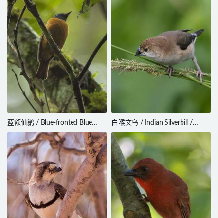
蓝额仙鹟 / Blue-fronted Blue
白喉文鸟 / Indian Silverbill /
Flycatcher / Cyornis hoevelli
Euodice malabarica