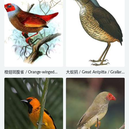
橙翅斑腹雀 / Orange-winged
大蚁鸫 / Great Antpitta / Grallaria
Pytilia / Pytilia afra
excelsa