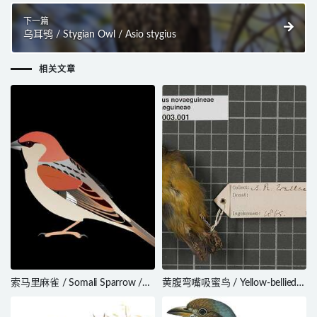
下一篇
乌耳鸮 / Stygian Owl / Asio stygius
相关文章
索马里麻雀 / Somali Sparrow /
黄腹弯嘴吸蜜鸟 / Yellow-bellied
Passer castanopterus
Longbill / Toxorhamphus
novaeguineae