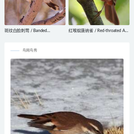
斑纹白脸刺莺 / Banded
红喉蚁唐纳雀 / Red-throated Ant
Whiteface / Aphelocephala
Tanager / Habia fuscicauda
nigricincta
鸟网鸟秀