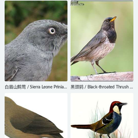
Flycatcher / Terpsiphone batesi
Edolisoma dispar
白眉山鹪莺 / Sierra Leone Prinia /
黑颈鸫 / Black-throated Thrush /
Schistolais leontica
Turdus atrogularis