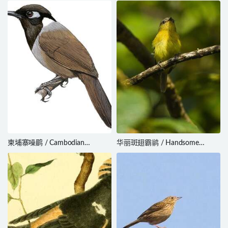
柬埔寨噪鹛 / Cambodian
华丽斑翅霸鹟 / Handsome
Laughingthrush / Garrulax
Flycatcher / Nephelomyias
ferrarius
pulcher