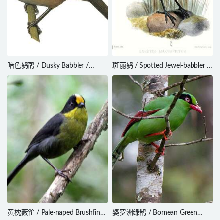
暗色鸫鹛 / Dusky Babbler /
斑丽鸫 / Spotted Jewel-babbler /
Turdoides tenebrosa
Ptilorrhoa leucosticta
黄枕薮雀 / Pale-naped Brushfinch
婆罗洲绿鹊 / Bornean Green