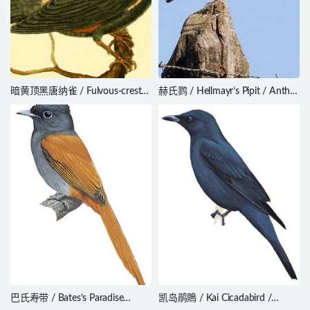
暗黄顶黑唐纳雀 / Fulvous-crested
赫氏鹨 / Hellmayr’s Pipit / Anthus
Tanager / Tachyphonus surinamus
hellmayri
巴氏寿带 / Bates’s Paradise
凯岛鹃鵙 / Kai Cicadabird /