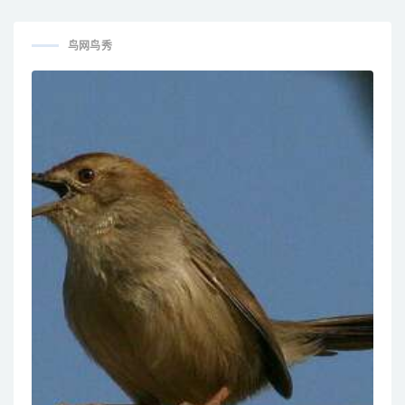
/ Atlapetes pallidinucha
Magpie / Cissa jefferyi
鸟网鸟秀