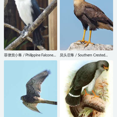
菲律宾小隼 / Philippine Falconet /
凤头巨隼 / Southern Crested
Microhierax erythrogenys
Caracara / Caracara plancus