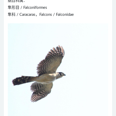
纲目科属：
隼形目 / Falconiformes
隼科 / Caracaras，Falcons / Falconidae