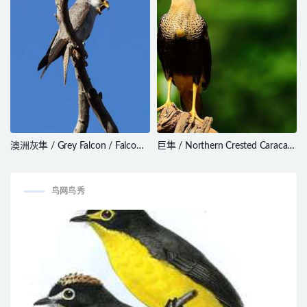
澳洲灰隼 / Grey Falcon / Falco
巨隼 / Northern Crested Caracara
hypoleucos
/ Caracara cheriway
鸟网鸟秀