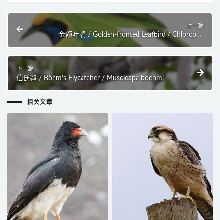
上一篇
金额叶鹎 / Golden-fronted Leafbird / Chloropsis
aurifrons
下一篇
伯氏鹟 / Böhm’s Flycatcher / Muscicapa boehmi
相关文章