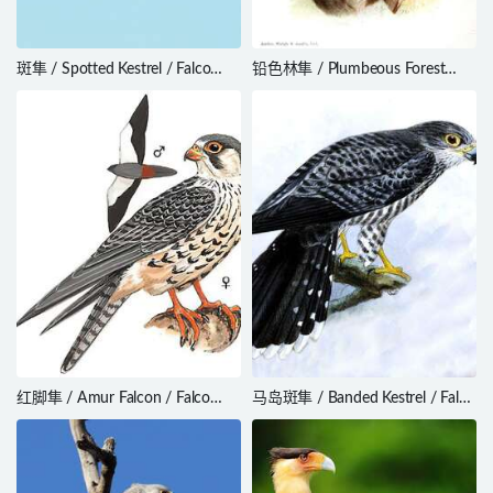
斑隼 / Spotted Kestrel / Falco
铅色林隼 / Plumbeous Forest
moluccensis
Falcon / Micrastur plumbeus
红脚隼 / Amur Falcon / Falco
马岛斑隼 / Banded Kestrel / Falco
amurensis
zoniventris