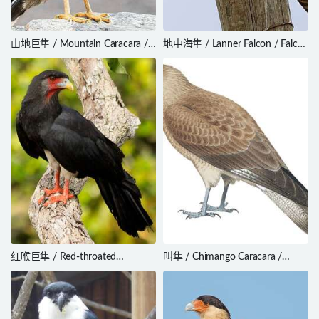
山地巨隼 / Mountain Caracara /
地中海隼 / Lanner Falcon / Falco
Phalcoboenus megalopterus
biarmicus
红喉巨隼 / Red-throated
叫隼 / Chimango Caracara /
Caracara / Ibycter americanus
Milvago chimango