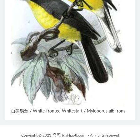
白额鸲莺 / White-fronted Whitestart / Myioborus albifrons
Copyright © 2023
鸟网HuaNiao8.com
- All rights reserved