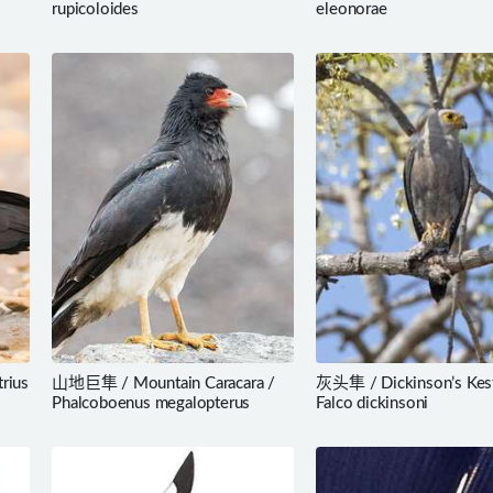
rupicoloides
eleonorae
rius
山地巨隼 / Mountain Caracara /
灰头隼 / Dickinson’s Kest
Phalcoboenus megalopterus
Falco dickinsoni