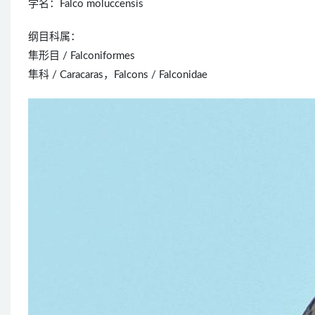
学名：Falco moluccensis
纲目科属：
隼形目 / Falconiformes
隼科 / Caracaras，Falcons / Falconidae