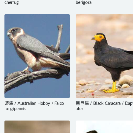
cherrug
berigora
姬隼 / Australian Hobby / Falco
黑巨隼 / Black Caracara / Dapt
longipennis
ater