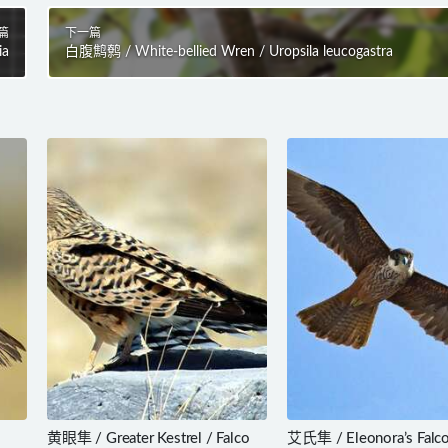
篇
下一篇
ia
白腹鹪鹩 / White-bellied Wren / Uropsila leucogastra
黄眼隼 / Greater Kestrel / Falco
艾氏隼 / Eleonora’s Falco