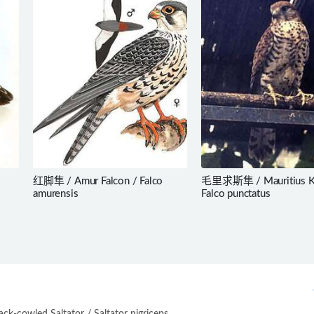
红脚隼 / Amur Falcon / Falco
毛里求斯隼 / Mauritius Ke
amurensis
Falco punctatus
-cowled Saltator / Saltator nigriceps