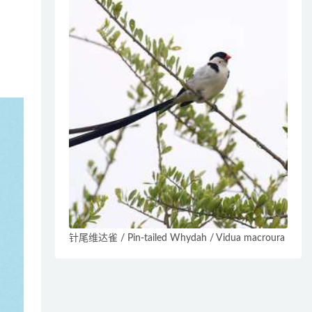
针尾维达雀 / Pin-tailed Whydah / Vidua macroura