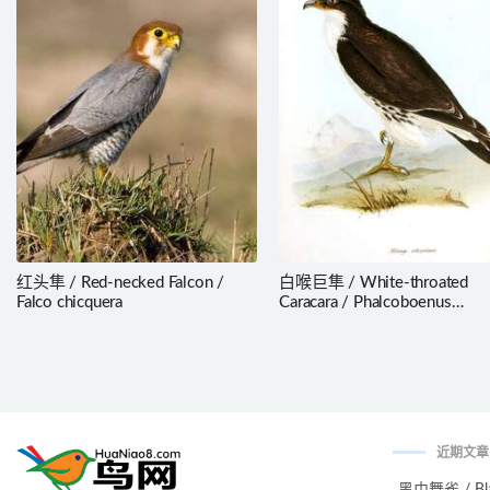
红头隼 / Red-necked Falcon /
白喉巨隼 / White-throated
Falco chicquera
Caracara / Phalcoboenus
albogularis
近期文章
黑巾舞雀 / Black