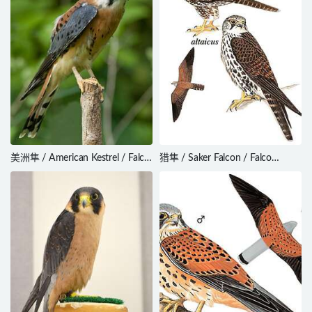
美洲隼 / American Kestrel / Falco
猎隼 / Saker Falcon / Falco
sparverius
cherrug