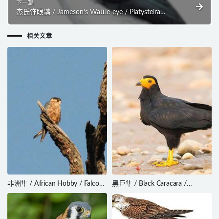
下一篇
杰氏饰眼鹟 / Jameson’s Wattle-eye / Platysteira
jamesoni
相关文章
非洲隼 / African Hobby / Falco
黑巨隼 / Black Caracara /
cuvierii
Daptrius ater