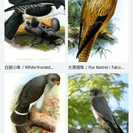
白额小隼 / White-fronted
大黄眼隼 / Fox Kestrel / Falco
Falconet / Microhierax latifrons
alopex