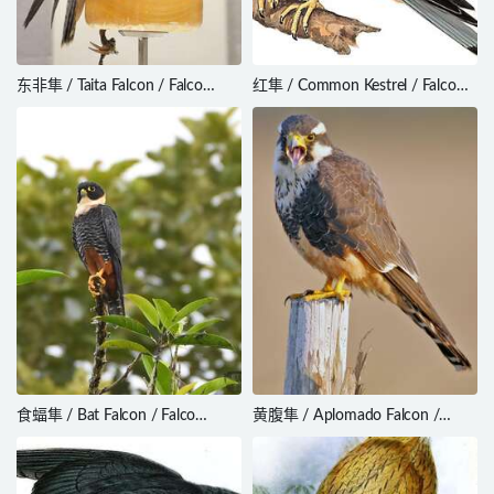
东非隼 / Taita Falcon / Falco
红隼 / Common Kestrel / Falco
fasciinucha
tinnunculus
食蝠隼 / Bat Falcon / Falco
黄腹隼 / Aplomado Falcon /
rufigularis
Falco femoralis