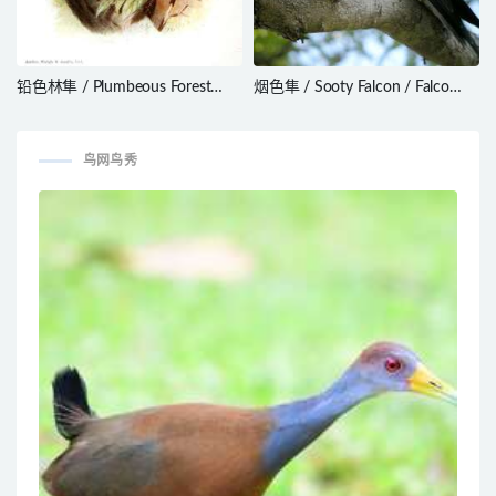
铅色林隼 / Plumbeous Forest
烟色隼 / Sooty Falcon / Falco
Falcon / Micrastur plumbeus
concolor
鸟网鸟秀