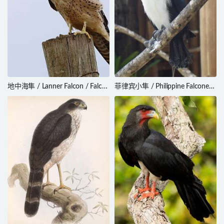
地中海隼 / Lanner Falcon / Falco
菲律宾小隼 / Philippine Falconet /
biarmicus
Microhierax erythrogenys