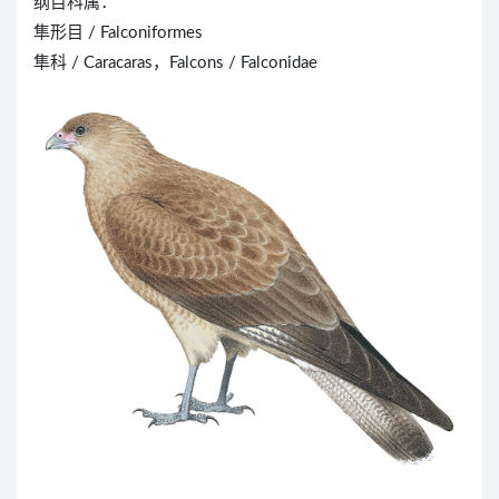
纲目科属：
隼形目 / Falconiformes
隼科 / Caracaras，Falcons / Falconidae