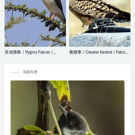
非洲侏隼 / Pygmy Falcon /
黄眼隼 / Greater Kestrel / Falco
Polihierax semitorquatus
rupicoloides
鸟网鸟秀