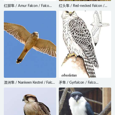
红脚隼 / Amur Falcon / Falco
红头隼 / Red-necked Falcon /
amurensis
Falco chicquera
澳洲隼 / Nankeen Kestrel / Falco
矛隼 / Gyrfalcon / Falco
cenchroides
rusticolus