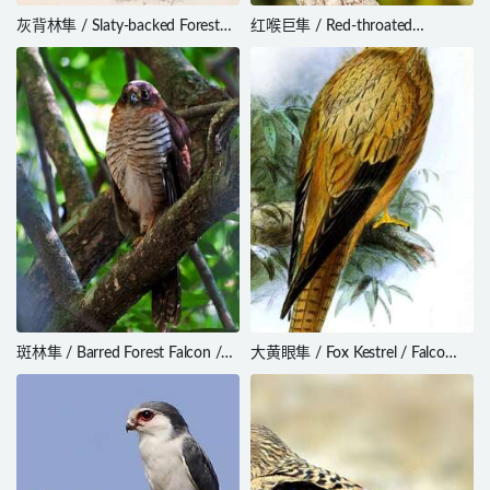
灰背林隼 / Slaty-backed Forest
红喉巨隼 / Red-throated
Falcon / Micrastur mirandollei
Caracara / Ibycter americanus
斑林隼 / Barred Forest Falcon /
大黄眼隼 / Fox Kestrel / Falco
Micrastur ruficollis
alopex